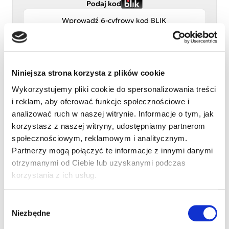
Podaj kod
Niniejsza strona korzysta z plików cookie
Wykorzystujemy pliki cookie do spersonalizowania treści
i reklam, aby oferować funkcje społecznościowe i
Przelew tradycyjny
analizować ruch w naszej witrynie. Informacje o tym, jak
korzystasz z naszej witryny, udostępniamy partnerom
Adres e-mail
społecznościowym, reklamowym i analitycznym.
Partnerzy mogą połączyć te informacje z innymi danymi
otrzymanymi od Ciebie lub uzyskanymi podczas
Numer telefonu (opcjonalnie)
korzystania z ich usług.
Wybór
Imię i nazwisko
Niezbędne
zgody