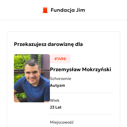
Przejdź do treści
Przekazujesz darowiznę dla
#1496
Przemysław Mokrzyński
Schorzenie
Autyzm
Wiek
23 Lat
Miejscowość