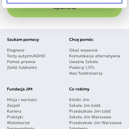
Wpłać teraz
Szukam pomocy
Chcę pomóc
Diagnoza
Okaż wsparcie
Testy autyzm/ADHD
Komunikacja alternatywna
Pomoc prawna
Uważna Szkoła
Załóż Subkonto
Podaruj 1,5%
Nasi fundraiserzy
Fundacja JIM
Co robimy
Misja i wartości
Kliniki Jim
Zespół
Szkoła Jim Łódź
Kariera
Przedszkole Jim Łódź
Praktyki
Szkoła Jim Warszawa
Wolontariat
Przedszkole Jim Warszawa
Sprawozdania
Szkolenia