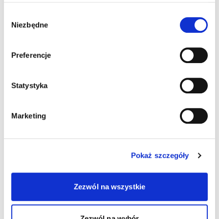
Zaznacz wszystko
Wybór
Niezbędne
zgody
Wyrażam zgodę na przetwarzanie danych
osobowych zawartych w formularzu
zgłoszeniowym do wolontariatu Jim w celu
Preferencje
przeprowadzenia procesu rekrutacji.
Administratorem danych zawartych w formularzu
zgłoszeniowym do wolontariatu Jim jest Fundacja
Statystyka
Jim z siedzibą w Łodzi. Dane osobowe będą
przetwarzane w celu przeprowadzenia rekrutacji.
Dane nie będą udostępnianie innym podmiotom.
Marketing
Ma Pani/Pan prawo dostępu do treści swoich
danych i ich poprawiania. Podanie danych jest
dobrowolne.
Informuję, że zapoznałam/łem się i akceptuję
Pokaż szczegóły
Regulamin Wolontariatu w Fundacji
Jim, który
jest dla mnie zrozumiały i zobowiązuję się
stosować do zawartych w nim zapisów oraz
Zezwól na wszystkie
kolejnych jego aktualizacji.
Zezwól na wybór