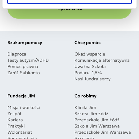
Wpłać teraz
Szukam pomocy
Chcę pomóc
Diagnoza
Okaż wsparcie
Testy autyzm/ADHD
Komunikacja alternatywna
Pomoc prawna
Uważna Szkoła
Załóż Subkonto
Podaruj 1,5%
Nasi fundraiserzy
Fundacja JIM
Co robimy
Misja i wartości
Kliniki Jim
Zespół
Szkoła Jim Łódź
Kariera
Przedszkole Jim Łódź
Praktyki
Szkoła Jim Warszawa
Wolontariat
Przedszkole Jim Warszawa
Sprawozdania
Szkolenia