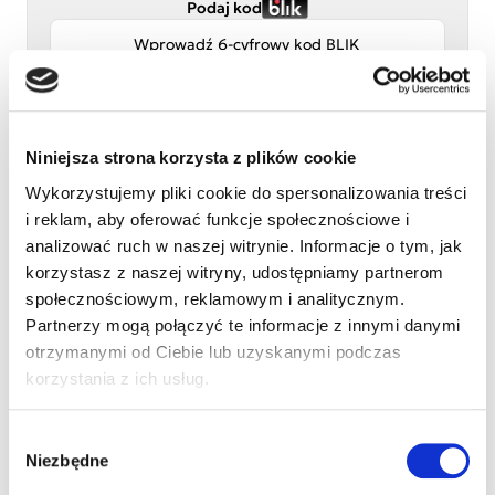
Podaj kod
Niniejsza strona korzysta z plików cookie
Wykorzystujemy pliki cookie do spersonalizowania treści
i reklam, aby oferować funkcje społecznościowe i
Przelew tradycyjny
analizować ruch w naszej witrynie. Informacje o tym, jak
korzystasz z naszej witryny, udostępniamy partnerom
Adres e-mail
społecznościowym, reklamowym i analitycznym.
Partnerzy mogą połączyć te informacje z innymi danymi
otrzymanymi od Ciebie lub uzyskanymi podczas
Numer telefonu (opcjonalnie)
korzystania z ich usług.
Wybór
Imię i nazwisko
Niezbędne
zgody