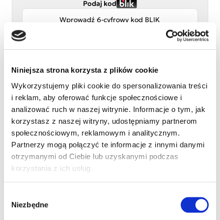
Podaj kod
Niniejsza strona korzysta z plików cookie
Wykorzystujemy pliki cookie do spersonalizowania treści
i reklam, aby oferować funkcje społecznościowe i
Przelew tradycyjny
analizować ruch w naszej witrynie. Informacje o tym, jak
korzystasz z naszej witryny, udostępniamy partnerom
Adres e-mail
społecznościowym, reklamowym i analitycznym.
Partnerzy mogą połączyć te informacje z innymi danymi
otrzymanymi od Ciebie lub uzyskanymi podczas
Numer telefonu (opcjonalnie)
korzystania z ich usług.
Wybór
Imię i nazwisko
Niezbędne
zgody