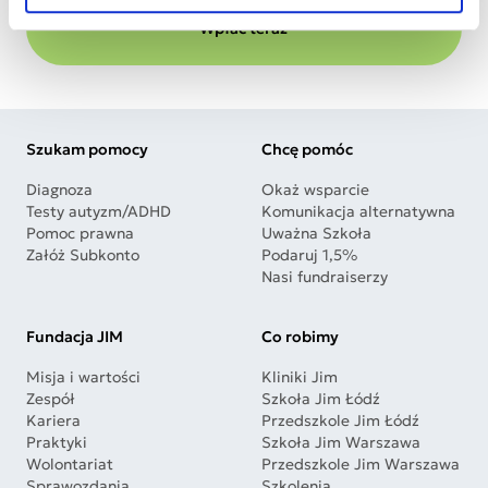
Wpłać teraz
Szukam pomocy
Chcę pomóc
Diagnoza
Okaż wsparcie
Testy autyzm/ADHD
Komunikacja alternatywna
Pomoc prawna
Uważna Szkoła
Załóż Subkonto
Podaruj 1,5%
Nasi fundraiserzy
Fundacja JIM
Co robimy
Misja i wartości
Kliniki Jim
Zespół
Szkoła Jim Łódź
Kariera
Przedszkole Jim Łódź
Praktyki
Szkoła Jim Warszawa
Wolontariat
Przedszkole Jim Warszawa
Sprawozdania
Szkolenia