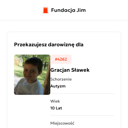
Przejdź do treści
Przekazujesz darowiznę dla
#4262
Gracjan Sławek
Schorzenie
Autyzm
Wiek
10 Lat
Miejscowość