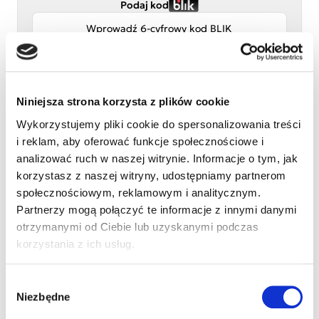
Podaj kod
Niniejsza strona korzysta z plików cookie
Wykorzystujemy pliki cookie do spersonalizowania treści
i reklam, aby oferować funkcje społecznościowe i
Przelew tradycyjny
analizować ruch w naszej witrynie. Informacje o tym, jak
korzystasz z naszej witryny, udostępniamy partnerom
Adres e-mail
społecznościowym, reklamowym i analitycznym.
Partnerzy mogą połączyć te informacje z innymi danymi
otrzymanymi od Ciebie lub uzyskanymi podczas
Numer telefonu (opcjonalnie)
korzystania z ich usług.
Wybór
Imię i nazwisko
Niezbędne
zgody