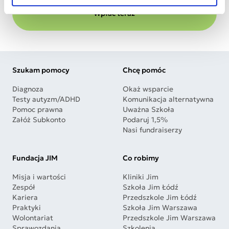
Wpłać teraz
Szukam pomocy
Chcę pomóc
Diagnoza
Okaż wsparcie
Testy autyzm/ADHD
Komunikacja alternatywna
Pomoc prawna
Uważna Szkoła
Załóż Subkonto
Podaruj 1,5%
Nasi fundraiserzy
Fundacja JIM
Co robimy
Misja i wartości
Kliniki Jim
Zespół
Szkoła Jim Łódź
Kariera
Przedszkole Jim Łódź
Praktyki
Szkoła Jim Warszawa
Wolontariat
Przedszkole Jim Warszawa
Sprawozdania
Szkolenia