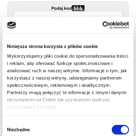
Podaj kod
Niniejsza strona korzysta z plików cookie
Wykorzystujemy pliki cookie do spersonalizowania treści
i reklam, aby oferować funkcje społecznościowe i
Przelew tradycyjny
analizować ruch w naszej witrynie. Informacje o tym, jak
korzystasz z naszej witryny, udostępniamy partnerom
Adres e-mail
społecznościowym, reklamowym i analitycznym.
Partnerzy mogą połączyć te informacje z innymi danymi
otrzymanymi od Ciebie lub uzyskanymi podczas
korzystania z ich usług.
Numer telefonu (opcjonalnie)
Wybór
Imię i nazwisko
Niezbędne
zgody