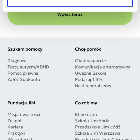
Bezpieczne płatności on-line. Twoje dane są bezpieczne.
Wpłać teraz
Szukam pomocy
Chcę pomóc
Diagnoza
Okaż wsparcie
Testy autyzm/ADHD
Komunikacja alternatywna
Pomoc prawna
Uważna Szkoła
Załóż Subkonto
Podaruj 1,5%
Nasi fundraiserzy
Fundacja JIM
Co robimy
Misja i wartości
Kliniki Jim
Zespół
Szkoła Jim Łódź
Kariera
Przedszkole Jim Łódź
Praktyki
Szkoła Jim Warszawa
Wolontariat
Przedszkole Jim Warszawa