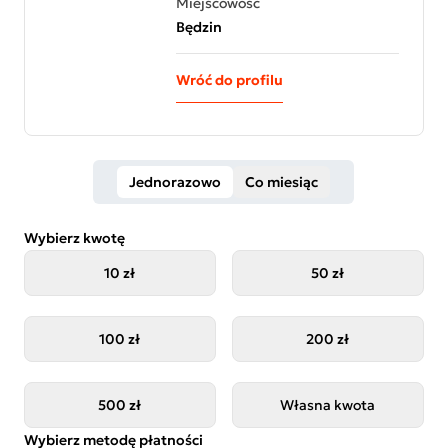
Miejscowość
Będzin
Wróć do profilu
Jednorazowo
Co miesiąc
Wybierz kwotę
10 zł
50 zł
100 zł
200 zł
500 zł
Własna kwota
Wybierz metodę płatności