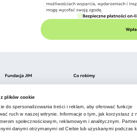
możliwościach wsparcia, wydarzeniach i insp
mogę wycofać swoją zgodę.
Bezpieczne płatności on-l
Wpłać
Fundacja JIM
Co robimy
Misja i wartości
Kliniki Jim
Zespół
Szkoła Jim Łódź
 z plików cookie
Kariera
Przedszkole Jim Łódź
Praktyki
Szkoła Jim Warszawa
ie do spersonalizowania treści i reklam, aby oferować funkcje
Wolontariat
Przedszkole Jim Warszawa
wać ruch w naszej witrynie. Informacje o tym, jak korzystasz z 
Sprawozdania
Szkolenia
rtnerom społecznościowym, reklamowym i analitycznym. Partn
innymi danymi otrzymanymi od Ciebie lub uzyskanymi podczas k