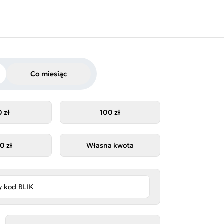
Co miesiąc
 zł
100 zł
0 zł
Własna kwota