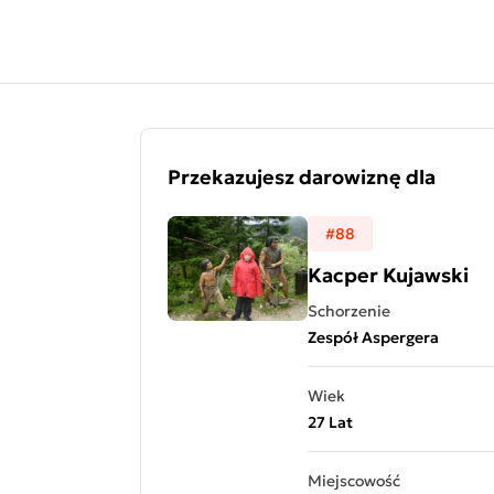
Przejdź do treści
Przekazujesz darowiznę dla
#88
Kacper Kujawski
Schorzenie
Zespół Aspergera
Wiek
27 Lat
Miejscowość