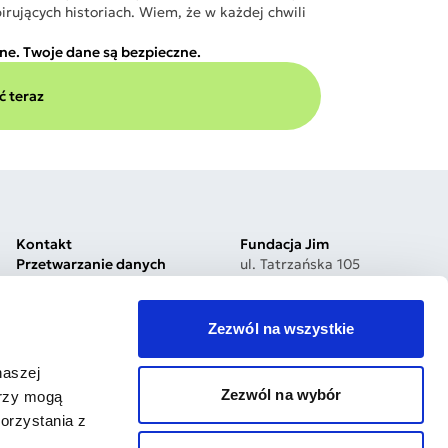
irujących historiach. Wiem, że w każdej chwili
ine. Twoje dane są bezpieczne.
 teraz
Kontakt
Fundacja Jim
Przetwarzanie danych
ul. Tatrzańska 105
Polityka prywatności
93-279 Łódź, Poland
Jakość i bezpieczeństwo
Nr konta:
Dostępność cyfrowa
03 1030 1999 7750 0000
Zezwól na wszystkie
Procedura zgłoszeń
5200 0000
Reklamacje
Bądź na bieżąco
naszej
Zezwól na wybór
erzy mogą
orzystania z