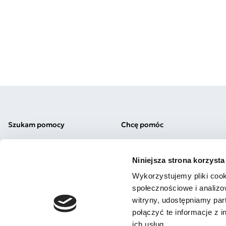
Szukam pomocy
Chcę pomóc
Diagnoza
Okaż wsparcie
Testy autyzm/ADHD
Komunikacja alternatywna
Niniejsza strona korzysta
Pomoc prawna
Uważna Szkoła
Załóż Subkonto
Podaruj 1,5%
Wykorzystujemy pliki cook
Nasi fundraiserzy
społecznościowe i analizo
witryny, udostępniamy pa
połączyć te informacje z 
ich usług.