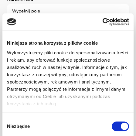
Administratorem Twoich danych osobowych podanych w
formularzu zapisu na newsletter jest Fundacja Jim z
siedzibą przy ul. Tatrzańskiej 105, 93-279 Łódź, wpisana do
Niniejsza strona korzysta z plików cookie
Krajowego Rejestru Sądowego pod numerem KRS
Wykorzystujemy pliki cookie do spersonalizowania treści
0000127075. Możesz się z nami skontaktować mailowo:
fundacja@jim.org lub telefonicznie: +48 789 288 996
i reklam, aby oferować funkcje społecznościowe i
analizować ruch w naszej witrynie. Informacje o tym, jak
korzystasz z naszej witryny, udostępniamy partnerom
Wyrażam zgodę na przetwarzanie przez Fundację Jim
społecznościowym, reklamowym i analitycznym.
wskazanego przeze mnie adresu e-mail w celu
Partnerzy mogą połączyć te informacje z innymi danymi
przesyłania mi drogą elektroniczną informacji o
działaniach, wydarzeniach i możliwościach wsparcia
otrzymanymi od Ciebie lub uzyskanymi podczas
realizowanych przez Fundację Jim. Niniejsza zgoda
korzystania z ich usług.
obejmuje również przesyłanie ww. materiałów w formie
newslettera, zgodnie z ustawą z dnia 12 lipca 2024 r. –
Prawo komunikacji elektronicznej.
Wybór
Niezbędne
zgody