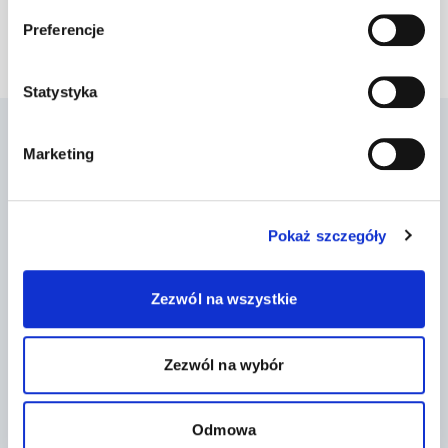
Zapisz się
Preferencje
Statystyka
Szukam pomocy
Chcę pomóc
Marketing
Diagnoza
Okaż wsparcie
Testy autyzm/ADHD
Komunikacja alternatywna
Pomoc prawna
Uważna Szkoła
Załóż Subkonto
Podaruj 1,5%
Pokaż szczegóły
Nasi fundraiserzy
Zezwól na wszystkie
Fundacja JIM
Co robimy
Misja i wartości
Kliniki Jim
Zespół
Szkoła Jim Łódź
Zezwól na wybór
Kariera
Przedszkole Jim Łódź
Praktyki
Szkoła Jim Warszawa
Wolontariat
Przedszkole Jim Warszawa
Odmowa
Sprawozdania
Szkolenia