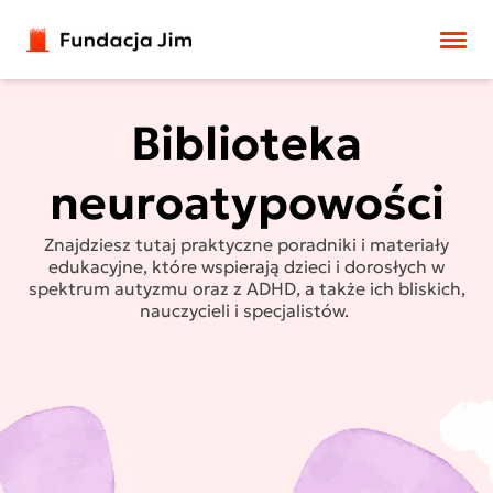
Przejdź do treści
Biblioteka
neuroatypowości
Znajdziesz tutaj
p
raktyczne
poradni
ki
i materiał
y
edukacyjn
e
, które wspierają dzieci i dorosłych w
spektrum autyzmu oraz z ADHD, a także ich bliskich,
nauczycieli i specjalistów.