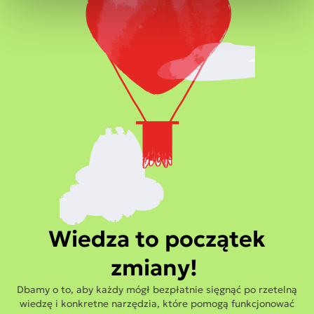
Wiedza to początek
zmiany
!
Dbamy o to, aby k
ażdy m
ógł
bezpłatnie sięgnąć po rzetelną
wiedzę
i konkretne narzędzia
, które pomogą funkcjonować