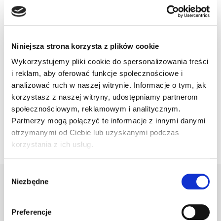
Przemoc rówieśnicza. Codzienność
Niniejsza strona korzysta z plików cookie
dzieci neuroatypowych w polskich
szkołach
Wykorzystujemy pliki cookie do spersonalizowania treści
Pobierz plik
i reklam, aby oferować funkcje społecznościowe i
analizować ruch w naszej witrynie. Informacje o tym, jak
korzystasz z naszej witryny, udostępniamy partnerom
społecznościowym, reklamowym i analitycznym.
Rozwiń więcej
Partnerzy mogą połączyć te informacje z innymi danymi
otrzymanymi od Ciebie lub uzyskanymi podczas
korzystania z ich usług.
Wybór
Niezbędne
zgody
Biuletyny
Preferencje