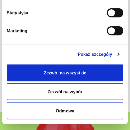
Magazyn Jim numer (17) 1/2024
Statystyka
Diagnoza odmienia wszystko
Pobierz plik
Marketing
Magazyn Jim numer (16) 2/2023
Pokaż szczegóły
Lubię słowo „spektrum”
Pobierz plik
Zezwól na wszystkie
Zezwól na wybór
Rozwiń więcej
Odmowa