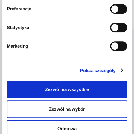
Zapisz się
Preferencje
Statystyka
Szukam pomocy
Chcę pomóc
Marketing
Diagnoza
Okaż wsparcie
Testy autyzm/ADHD
Komunikacja alternatywna
Pomoc prawna
Uważna Szkoła
Załóż Subkonto
Podaruj 1,5%
Pokaż szczegóły
Nasi fundraiserzy
Zezwól na wszystkie
Fundacja JIM
Co robimy
Misja i wartości
Kliniki Jim
Zespół
Szkoła Jim Łódź
Zezwól na wybór
Kariera
Przedszkole Jim Łódź
Praktyki
Szkoła Jim Warszawa
Wolontariat
Przedszkole Jim Warszawa
Odmowa
Sprawozdania
Szkolenia