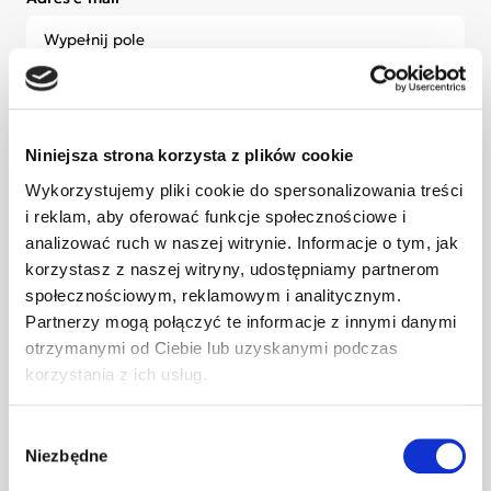
Administratorem Twoich danych osobowych podanych w
formularzu zapisu na newsletter jest Fundacja Jim z
siedzibą przy ul. Tatrzańskiej 105, 93-279 Łódź, wpisana do
Niniejsza strona korzysta z plików cookie
Krajowego Rejestru Sądowego pod numerem KRS
Wykorzystujemy pliki cookie do spersonalizowania treści
0000127075. Możesz się z nami skontaktować mailowo:
fundacja@jim.org lub telefonicznie: +48 789 288 996
i reklam, aby oferować funkcje społecznościowe i
analizować ruch w naszej witrynie. Informacje o tym, jak
korzystasz z naszej witryny, udostępniamy partnerom
Wyrażam zgodę na przetwarzanie przez Fundację Jim
społecznościowym, reklamowym i analitycznym.
wskazanego przeze mnie adresu e-mail w celu
Partnerzy mogą połączyć te informacje z innymi danymi
przesyłania mi drogą elektroniczną informacji o
działaniach, wydarzeniach i możliwościach wsparcia
otrzymanymi od Ciebie lub uzyskanymi podczas
realizowanych przez Fundację Jim. Niniejsza zgoda
korzystania z ich usług.
obejmuje również przesyłanie ww. materiałów w formie
newslettera, zgodnie z ustawą z dnia 12 lipca 2024 r. –
Prawo komunikacji elektronicznej.
Wybór
Niezbędne
zgody