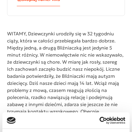
WITAMY, Dziewczynki urodziły się w 32 tygodniu
ciąży, która w całości przebiegała bardzo dobrze.
Między jedną, a drugą Bliźniaczką jest jedynie 5
minut różnicy. W niemowlęctwie nic nie wskazywało,
że dziewczynki są chore. W miarę jak rosły, szereg
Ich zachowań zaczęło budzić nasz niepokój. Liczne
badania potwierdziły, że Bliźniaczki mają autyzm
dziecięcy. Dziś nasze dzieci mają 14 lat. Wciąż mają
problemy z mową, czasem reagują złością na
polecenia, rzadko nawiązują relację i podejmują
zabawę z innymi dziećmi, zdarza sie jeszcze że nie
trzymają kontaktu wzrokowego. Obecnie
dziewczynki chodzą do 3 klasy szkoły podstawowej.
Ogromnym sukcesem dziewczynek jest szkoła