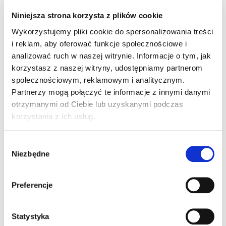
rejonowa. Codziennie uczęszczają na zajęcia
dodatkowe, które wspomagają Ich rozwój.
Niniejsza strona korzysta z plików cookie
Pomagają zrozumieć zachowania społeczne, uczą
Wykorzystujemy pliki cookie do spersonalizowania treści
się tego każdego dnia. Rozumienia rzeczy błahych,
i reklam, aby oferować funkcje społecznościowe i
normalnych gdzie dla zdrowego dziecka przychodzi
analizować ruch w naszej witrynie. Informacje o tym, jak
to naturalnie. Dla moich córek jest bardzo trudne.
korzystasz z naszej witryny, udostępniamy partnerom
Serdecznie prosimy o pomoc dla Amelki i Paulinki –
społecznościowym, reklamowym i analitycznym.
specjalistyczna rehabilitacja i terapia to jedyna
Partnerzy mogą połączyć te informacje z innymi danymi
szansa, aby otworzyć naszym dzieciom świat
otrzymanymi od Ciebie lub uzyskanymi podczas
zewnętrzny, który dziś jeszcze jest dla nich trudny
korzystania z ich usług.
do zrozumienia.
Wybór
Niezbędne
zgody
Preferencje
Statystyka