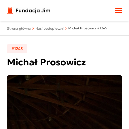
Przejdź do treści
Michał Prosowicz #1245
Strona główna
Nasi podopieczni
#1245
Michał Prosowicz