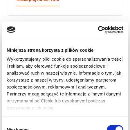
Autyzm Dominika zdiagnozowano w kwietniu 2015
roku. Dzięki wsparciu finansowemu z Waszego 1%
oraz darowizn realizujemy część terapii oraz
Niniejsza strona korzysta z plików cookie
przeprowadzamy diagnostykę pozostałych schorzeń
Wykorzystujemy pliki cookie do spersonalizowania treści
które uniemożliwiają mu normalne funkcjonowanie.
i reklam, aby oferować funkcje społecznościowe i
Dziękujemy :-).
analizować ruch w naszej witrynie. Informacje o tym, jak
korzystasz z naszej witryny, udostępniamy partnerom
społecznościowym, reklamowym i analitycznym.
Partnerzy mogą połączyć te informacje z innymi danymi
otrzymanymi od Ciebie lub uzyskanymi podczas
korzystania z ich usług.
Wybór
Niezbędne