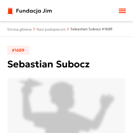
Przejdź do treści
Sebastian Subocz #1689
Strona główna
Nasi podopieczni
#1689
Sebastian Subocz