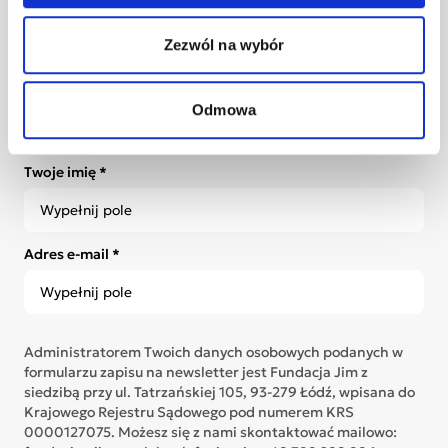
społeczności Jim
Zezwól na wybór
Bądź bliżej zmian, które tworzysz. Zapisz się na nasz
newsletter i otrzymuj poruszające historie
Bohaterów Jim, informacje o działaniach Fundacji i
Odmowa
inspiracje, które budują świat pełen akceptacji.
Twoje imię *
Adres e-mail *
Administratorem Twoich danych osobowych podanych w
formularzu zapisu na newsletter jest Fundacja Jim z
siedzibą przy ul. Tatrzańskiej 105, 93-279 Łódź, wpisana do
Krajowego Rejestru Sądowego pod numerem KRS
0000127075. Możesz się z nami skontaktować mailowo: