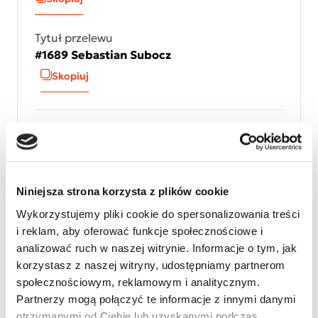
Tytuł przelewu
#1689 Sebastian Subocz
Skopiuj
Przekaż 1,5% podatku
Cel szczegółowy
#1689 Sebastian Subocz
Niniejsza strona korzysta z plików cookie
Skopiuj
Wykorzystujemy pliki cookie do spersonalizowania treści
i reklam, aby oferować funkcje społecznościowe i
analizować ruch w naszej witrynie. Informacje o tym, jak
Numer KRS
korzystasz z naszej witryny, udostępniamy partnerom
KRS 0000127075
społecznościowym, reklamowym i analitycznym.
Skopiuj numer KRS
Partnerzy mogą połączyć te informacje z innymi danymi
otrzymanymi od Ciebie lub uzyskanymi podczas