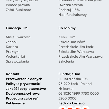
Testy autyzm/ADHD
Komunikacja alternatywna
Pomoc prawna
Uważna Szkoła
Załóż Subkonto
Podaruj 1,5%
Nasi fundraiserzy
Fundacja JIM
Co robimy
Misja i wartości
Kliniki Jim
Zespół
Szkoła Jim Łódź
Kariera
Przedszkole Jim Łódź
Praktyki
Szkoła Jim Warszawa
Wolontariat
Przedszkole Jim Warszawa
Sprawozdania
Szkolenia
Kontakt
Fundacja Jim
Przetwarzanie danych
ul. Tatrzańska 105
Polityka prywatności
93-279 Łódź, Poland
Jakość i bezpieczeństwo
Nr konta:
Dostępność cyfrowa
03 1030 1999 7750 0000
Procedura zgłoszeń
5200 0000
Reklamacje
Bądź na bieżąco