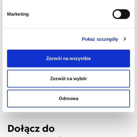
Marketing
Pokaż szczegóły
Wydrukuj
Wydrukuj plakat
Zezwól na wszystkie
wizytówki
dziecka
Pobierz list
Pobierz obrazek
Zezwól na wybór
do księgowej
na Facebook
Odmowa
Dołącz do