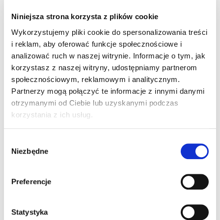
Niniejsza strona korzysta z plików cookie
Wykorzystujemy pliki cookie do spersonalizowania treści
i reklam, aby oferować funkcje społecznościowe i
karol jest dzieckiem nadruhliwym ma autyzm w
analizować ruch w naszej witrynie. Informacje o tym, jak
zwiazku z horobom wymaga rehabilitacji ipomocy
korzystasz z naszej witryny, udostępniamy partnerom
terapeutycznyh oraz dojazdów na rehabilitacje
społecznościowym, reklamowym i analitycznym.
Partnerzy mogą połączyć te informacje z innymi danymi
otrzymanymi od Ciebie lub uzyskanymi podczas
korzystania z ich usług.
Wybór
Niezbędne
zgody
Preferencje
Statystyka