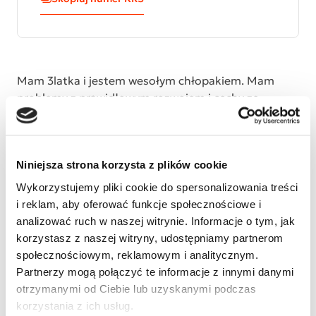
Mam 3latka i jestem wesołym chłopakiem. Mam
problemy z prawidłowym rozwojem i cechy ze
spektrum autyzmu. Potrzebuję specjalistycznych
badań,które nie są refundowane przez
NFZ,suplementów,diet i zajęć terapeutycznych jak
najwięcej,bym mógł dogonić rówieśników i mógł w
Niniejsza strona korzysta z plików cookie
przyszłości być samodzielny. To wszystko jest
Wykorzystujemy pliki cookie do spersonalizowania treści
drogie,a im szybciej zrobię badania i podejmę
i reklam, aby oferować funkcje społecznościowe i
terapię,tym większe szanse na normalne życie.
analizować ruch w naszej witrynie. Informacje o tym, jak
Pomożesz?
korzystasz z naszej witryny, udostępniamy partnerom
społecznościowym, reklamowym i analitycznym.
Partnerzy mogą połączyć te informacje z innymi danymi
otrzymanymi od Ciebie lub uzyskanymi podczas
korzystania z ich usług.