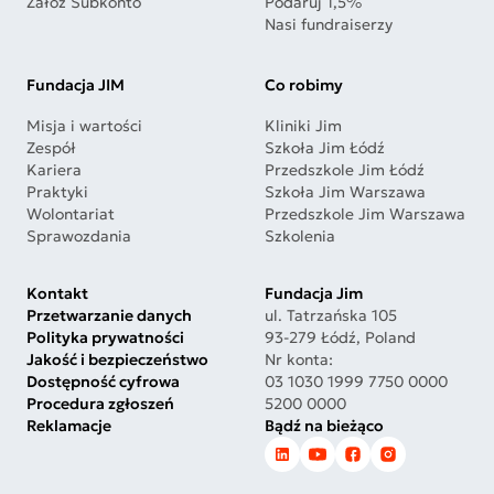
Załóż Subkonto
Podaruj 1,5%
Nasi fundraiserzy
Fundacja JIM
Co robimy
Misja i wartości
Kliniki Jim
Zespół
Szkoła Jim Łódź
Kariera
Przedszkole Jim Łódź
Praktyki
Szkoła Jim Warszawa
Wolontariat
Przedszkole Jim Warszawa
Sprawozdania
Szkolenia
Kontakt
Fundacja Jim
Przetwarzanie danych
ul. Tatrzańska 105
Polityka prywatności
93-279 Łódź, Poland
Jakość i bezpieczeństwo
Nr konta:
Dostępność cyfrowa
03 1030 1999 7750 0000
Procedura zgłoszeń
5200 0000
Reklamacje
Bądź na bieżąco