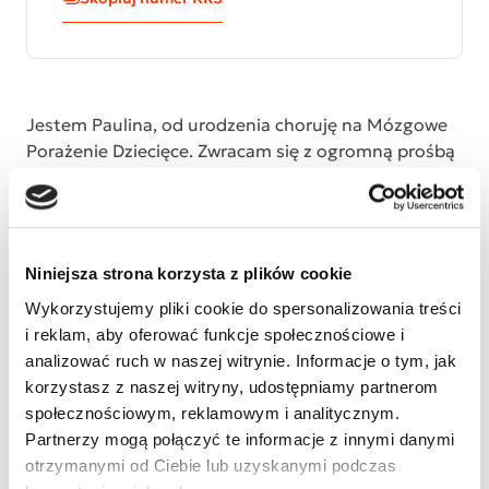
Jestem Paulina, od urodzenia choruję na Mózgowe
Porażenie Dziecięce. Zwracam się z ogromną prośbą
o dalsze wsparcie w procesie leczenia, terapii oraz
rehabilitacji. Proszę podaruj 1,5%, malutki 1,5% a tak
wiele znaczy, to krok do samodzielności! Dziękuję
wszystkim za okazane serca!
Niniejsza strona korzysta z plików cookie
Wykorzystujemy pliki cookie do spersonalizowania treści
i reklam, aby oferować funkcje społecznościowe i
analizować ruch w naszej witrynie. Informacje o tym, jak
korzystasz z naszej witryny, udostępniamy partnerom
społecznościowym, reklamowym i analitycznym.
Partnerzy mogą połączyć te informacje z innymi danymi
otrzymanymi od Ciebie lub uzyskanymi podczas