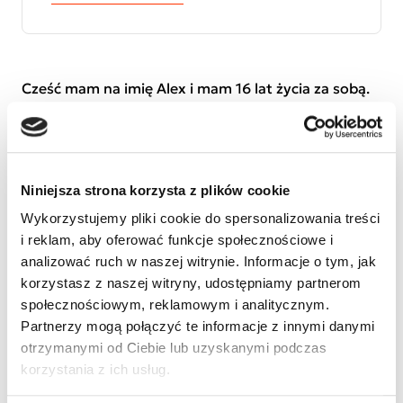
Cześć mam na imię Alex i mam 16 lat życia za sobą.
We wrześniu 2016 roku zdiagnozowano u mnie
Zespół Aspergera. Pomimo tego jestem bardzo
pogodnym chłopcem. Potrzebuje jednak
profesjonalnej pomocy terapeutycznej bo dzięki niej
Niniejsza strona korzysta z plików cookie
łatwiej mi zrozumieć świat i nawiązać kontakt z
rówieśnikami. Chciałbym też pojechać na turnus
Wykorzystujemy pliki cookie do spersonalizowania treści
rehabilitacyjny - na to wszystko musimy uzbierać
i reklam, aby oferować funkcje społecznościowe i
trochę pieniędzy... Dlatego proszę o przekazanie na
analizować ruch w naszej witrynie. Informacje o tym, jak
moje subkonto 1% podatku. Pozdrawiam :*
korzystasz z naszej witryny, udostępniamy partnerom
społecznościowym, reklamowym i analitycznym.
Partnerzy mogą połączyć te informacje z innymi danymi
otrzymanymi od Ciebie lub uzyskanymi podczas
korzystania z ich usług.