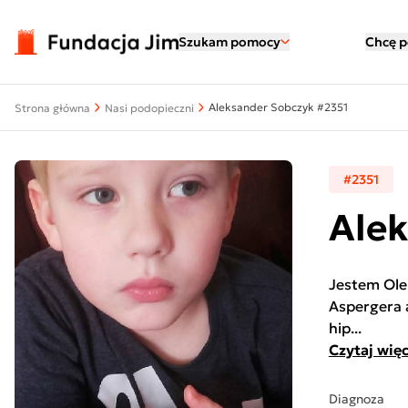
Przejdź do treści
Szukam pomocy
Chcę 
Aleksander Sobczyk #2351
Strona główna
Nasi podopieczni
#2351
Ale
Jestem Ole
Aspergera a
hip...
Czytaj więc
Diagnoza