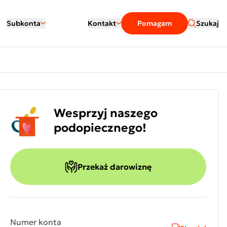
Subkonta
Kontakt
Pomagam
Szukaj
Wesprzyj naszego
podopiecznego!
Przekaż darowiznę
Numer konta