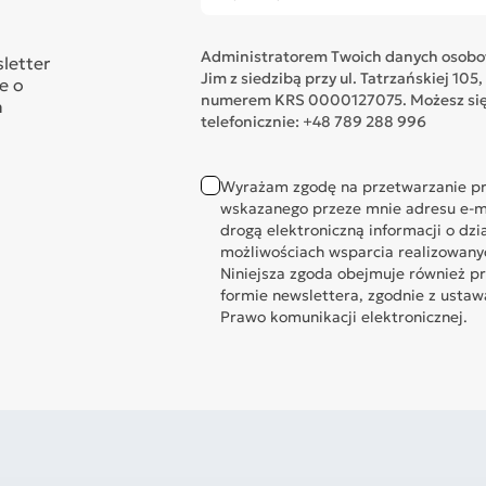
Administratorem Twoich danych osobow
sletter
Jim z siedzibą przy ul. Tatrzańskiej 1
e o
numerem KRS 0000127075. Możesz się 
n
telefonicznie: +48 789 288 996
Wyrażam zgodę na przetwarzanie pr
wskazanego przeze mnie adresu e-ma
drogą elektroniczną informacji o dzi
możliwościach wsparcia realizowany
Niniejsza zgoda obejmuje również p
formie newslettera, zgodnie z ustawą 
Prawo komunikacji elektronicznej.