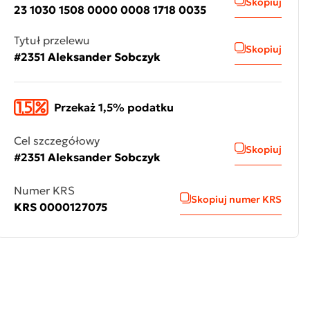
Skopiuj
23 1030 1508 0000 0008 1718 0035
Tytuł przelewu
Skopiuj
#2351 Aleksander Sobczyk
Przekaż 1,5% podatku
Cel szczegółowy
Skopiuj
#2351 Aleksander Sobczyk
Numer KRS
Skopiuj numer KRS
KRS 0000127075