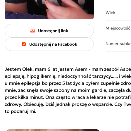
Wiek
Miejscowość
Udostępnij link
Numer subk
Udostępnij na Facebook
Jestem Olek, mam 6 lat jestem Asem - mam zespół Asperg
epilepsję, hipoglikemię, niedoczynność tarczycy...... i wi
u mnie epilepsja bo przez 5 lat życia byłem zupełnie z
mnie, zacisnęła swoje szpony na moim gardle, zaczęła du
przez kilka minut. Ona często wraca a lekarze nie potra
zdrowy. Obiecuję. Dziś jednak proszę o wsparcie. Czy Twó
to podaruj mi.