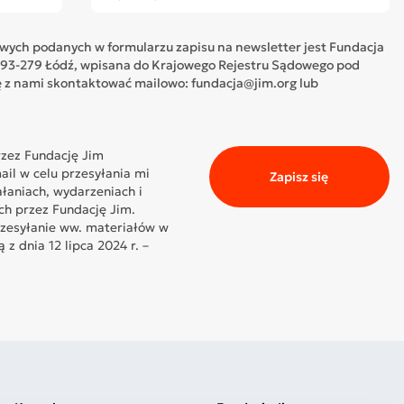
ych podanych w formularzu zapisu na newsletter jest Fundacja
05, 93-279 Łódź, wpisana do Krajowego Rejestru Sądowego pod
z nami skontaktować mailowo: fundacja@jim.org lub
zez Fundację Jim
il w celu przesyłania mi
Zapisz się
ałaniach, wydarzeniach i
ch przez Fundację Jim.
rzesyłanie ww. materiałów w
z dnia 12 lipca 2024 r. –