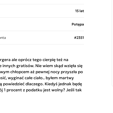
15 lat
Potępa
onta
#2351
era ale oprócz tego cierpię też na
ele innych gratisów. Nie wiem skąd wzięła się
drowym chłopcem aż pewnej nocy przyszła po
sić, wyginać całe ciało.. byłem martwy
fią powiedzieć dlaczego. Kiedyś jednak będę
j 1 procent z podatku jest wolny? Jeśli tak