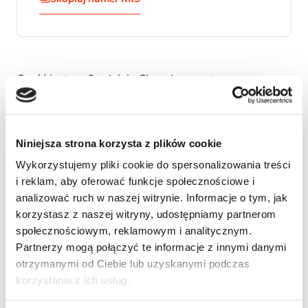
Cześć jestem Danielek. Choruję na autyzm z
cechami zespołu hiperkinetycznego i obniżonym
napięciem mięśniowym. Razem z moją mamą
walczymy o to abym lepiej potrafił zrozumieć świat.
Niniejsza strona korzysta z plików cookie
Nie możemy się doczekać aż samodzielnie narysuję
coś swoimi rączkami. Proszę o pomoc ponieważ,
Wykorzystujemy pliki cookie do spersonalizowania treści
Prawdziwie Wielcy ludzie, wywołują w nas poczucie,
i reklam, aby oferować funkcje społecznościowe i
że sami możemy stać się wielcy. Dziękujemy za
analizować ruch w naszej witrynie. Informacje o tym, jak
każdą otrzymaną pomoc.
korzystasz z naszej witryny, udostępniamy partnerom
społecznościowym, reklamowym i analitycznym.
Partnerzy mogą połączyć te informacje z innymi danymi
otrzymanymi od Ciebie lub uzyskanymi podczas
korzystania z ich usług.