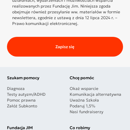
działaniach, wydarzeniach i możliwościach wsparcia
realizowanych przez Fundację Jim. Niniejsza zgoda
obejmuje również przesyłanie ww. materiałów w formie
newslettera, zgodnie z ustawą z dnia 12 lipca 2024 r. –
Prawo komunikacji elektronicznej.
Zapisz się
Szukam pomocy
Chcę pomóc
Diagnoza
Okaż wsparcie
Testy autyzm/ADHD
Komunikacja alternatywna
Pomoc prawna
Uważna Szkoła
Załóż Subkonto
Podaruj 1,5%
Nasi fundraiserzy
Fundacja JIM
Co robimy