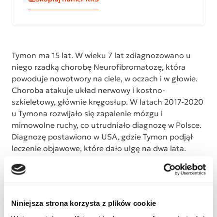
Tymon ma 15 lat. W wieku 7 lat zdiagnozowano u
niego rzadką chorobę Neurofibromatozę, która
powoduje nowotwory na ciele, w oczach i w głowie.
Choroba atakuje układ nerwowy i kostno-
szkieletowy, głównie kręgosłup. W latach 2017-2020
u Tymona rozwijało się zapalenie mózgu i
mimowolne ruchy, co utrudniało diagnozę w Polsce.
Diagnozę postawiono w USA, gdzie Tymon podjął
leczenie objawowe, które dało ulgę na dwa lata.
Niestety, choroba jest nieuleczalna. Uszkodzenia
mózgu spowodowały, że Tymon nie mówi wyraźnie,
nie liczy, nie pisze ręcznie i cierpi na halucynacje
słuchowe. Choroba postępuje, a objawy nasilają się.
Niniejsza strona korzysta z plików cookie
Tymon chodzi do szkoły z pomocą nauczyciela,