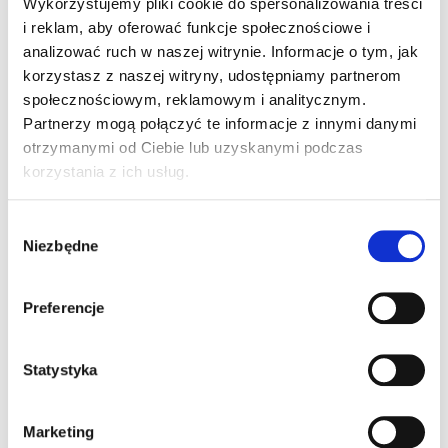
często jest hospitalizowany i traci kontakt z
Wykorzystujemy pliki cookie do spersonalizowania treści
rówieśnikami. Obecnie zmaga się także z głuchotą i
i reklam, aby oferować funkcje społecznościowe i
nowotworem kości. Nie może już jeździć na
analizować ruch w naszej witrynie. Informacje o tym, jak
hulajnodze, skakać na trampolinie ani grać w piłkę.
korzystasz z naszej witryny, udostępniamy partnerom
Rodzice, Aneta i Lucjan, walczą o jego życie i
społecznościowym, reklamowym i analitycznym.
leczenie.
Partnerzy mogą połączyć te informacje z innymi danymi
otrzymanymi od Ciebie lub uzyskanymi podczas
korzystania z ich usług.
Wybór
Niezbędne
zgody
Preferencje
Statystyka
Marketing