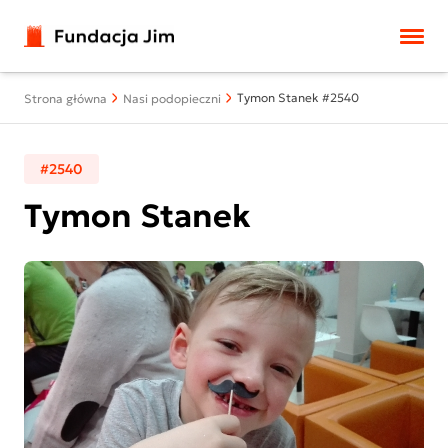
Przejdź do treści
Tymon Stanek #2540
Strona główna
Nasi podopieczni
#2540
Tymon Stanek