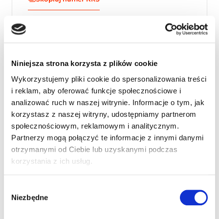
Maciej jest moim 7 dzieckiem.Urodził się
Niniejsza strona korzysta z plików cookie
29.03.2002r. jest dzieckiem niepełnosprawnym ma
Mózgowe Porażenie Dziecięce ,spastyczność
Wykorzystujemy pliki cookie do spersonalizowania treści
czterokończynowa , refluks jelitowo-żołądkowy ,
i reklam, aby oferować funkcje społecznościowe i
padaczkę oraz skoliozę.Maciej jest dzieckiem
analizować ruch w naszej witrynie. Informacje o tym, jak
leżącym , nie mówiącym i chorowitym, wymagający
korzystasz z naszej witryny, udostępniamy partnerom
stałej opieki drugiej osoby.Syn potrzebuje ciągłej i
społecznościowym, reklamowym i analitycznym.
intensywnej rehabilitacji , aby obniżyć jego bolesne
Partnerzy mogą połączyć te informacje z innymi danymi
przykurcza i dać mu szanse na lepsze życie. Więc
otrzymanymi od Ciebie lub uzyskanymi podczas
proszę Państwa o 1% na rzecz mojego syna. Za
korzystania z ich usług.
pomoc z góry Dziekuję MAMA
Wybór
Niezbędne
zgody