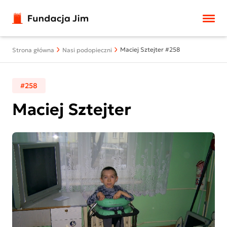
Przejdź do treści
Maciej Sztejter #258
Strona główna
Nasi podopieczni
#258
Maciej Sztejter