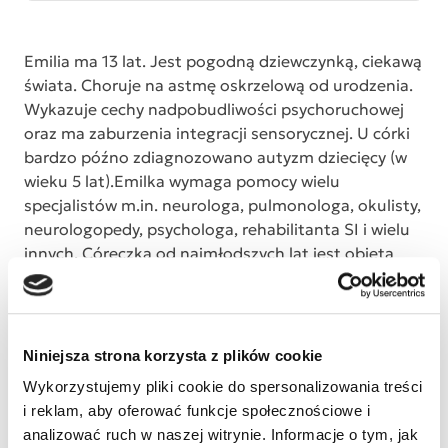
Emilia ma 13 lat. Jest pogodną dziewczynką, ciekawą
świata. Choruje na astmę oskrzelową od urodzenia.
Wykazuje cechy nadpobudliwości psychoruchowej
oraz ma zaburzenia integracji sensorycznej. U córki
bardzo późno zdiagnozowano autyzm dziecięcy (w
wieku 5 lat).Emilka wymaga pomocy wielu
specjalistów m.in. neurologa, pulmonologa, okulisty,
neurologopedy, psychologa, rehabilitanta SI i wielu
innych. Córeczka od najmłodszych lat jest objęta
programem wczesnego wspomagania rozwoju i
kształcenia specjalnego. Mimo ciągłej diagnostyki
występują problemy z mową, ze wzrokiem itp. W
związku ze świeżą diagnozą autyzmu, Emilia
Niniejsza strona korzysta z plików cookie
powinna zostać objęta specjalną terapią dla dzieci
Wykorzystujemy pliki cookie do spersonalizowania treści
autystycznych i korzystać z turnusów
i reklam, aby oferować funkcje społecznościowe i
rehabilitacyjnych, co znacznie przewyższa nasze
analizować ruch w naszej witrynie. Informacje o tym, jak
możliwości finansowe. Nie jesteśmy w stanie pokryć