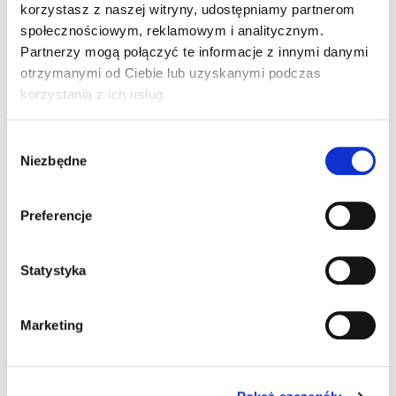
korzystasz z naszej witryny, udostępniamy partnerom
wszystkich kosztów pełnej rehabilitacji dziecka.
społecznościowym, reklamowym i analitycznym.
Prosimy o Państwa wsparcie, o przekazanie 1%
Partnerzy mogą połączyć te informacje z innymi danymi
podatku na Emilkę. Bardzo dziękujemy za każdą
otrzymanymi od Ciebie lub uzyskanymi podczas
pomoc.
korzystania z ich usług.
Wybór
Niezbędne
zgody
Preferencje
Statystyka
Marketing