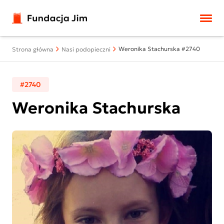
Przejdź do treści
Weronika Stachurska #2740
Strona główna
Nasi podopieczni
#2740
Weronika Stachurska