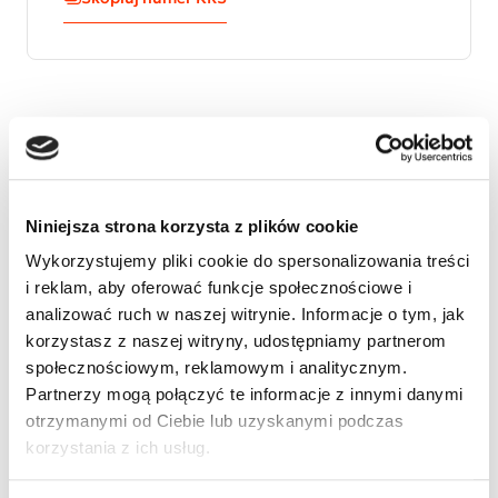
Weronika choruje na Zespół Hinmanna-schorzenie
pęcherza, ma wyłonioną przetokę pęcherzowo-
skórną( wazikostomia) celem odprowadzania
nadmiaru moczu zalegającego w pęcherzu. Jama
Niniejsza strona korzysta z plików cookie
syringo-hydromieliczna w obrębie odcinka
piersiowego. Schorzenia skojarzone powodują
Wykorzystujemy pliki cookie do spersonalizowania treści
zaburzenia pracy układu nerwowego( brak
i reklam, aby oferować funkcje społecznościowe i
przesyłania sygnału między receptorami szyi
analizować ruch w naszej witrynie. Informacje o tym, jak
pęcherza a neuronami odpowiadającymi za mikcję).
korzystasz z naszej witryny, udostępniamy partnerom
Wera jest bardzo pogodnym dzieckiem,
społecznościowym, reklamowym i analitycznym.
uzdolnionym,gra na skrzypcach,pływa i robi
Partnerzy mogą połączyć te informacje z innymi danymi
wszystko to co zdrowe dzieci... jednak choroba nie
otrzymanymi od Ciebie lub uzyskanymi podczas
ułatwia jej samodzielnej egzystencji.
korzystania z ich usług.