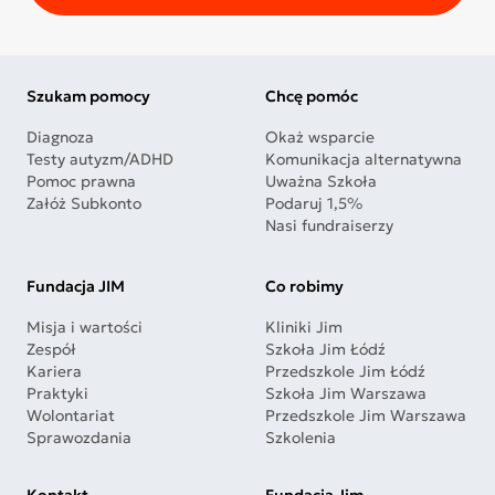
Szukam pomocy
Chcę pomóc
Diagnoza
Okaż wsparcie
Testy autyzm/ADHD
Komunikacja alternatywna
Pomoc prawna
Uważna Szkoła
Załóż Subkonto
Podaruj 1,5%
Nasi fundraiserzy
Fundacja JIM
Co robimy
Misja i wartości
Kliniki Jim
Zespół
Szkoła Jim Łódź
Kariera
Przedszkole Jim Łódź
Praktyki
Szkoła Jim Warszawa
Wolontariat
Przedszkole Jim Warszawa
Sprawozdania
Szkolenia
Kontakt
Fundacja Jim