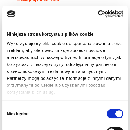
Zwracam się do Państwa z prośbą o wsparcie
Niniejsza strona korzysta z plików cookie
finansowe na rehabilitację logopedyczną i
Wykorzystujemy pliki cookie do spersonalizowania treści
behawioralną Filipka. Filip urodził się 26.10.2012
i reklam, aby oferować funkcje społecznościowe i
roku. W wieku trzech lat zdiagnozowano u Filipa
analizować ruch w naszej witrynie. Informacje o tym, jak
autyzm dziecięcy. Filip jest zaburzony całościowo,
korzystasz z naszej witryny, udostępniamy partnerom
potrzebuje wsparcia przy wszystkich codziennych
społecznościowym, reklamowym i analitycznym.
czynnościach. Jako mama pragnę by moje dziecko
Partnerzy mogą połączyć te informacje z innymi danymi
zaczeło postrzegać otaczający go świat. Jeśli ktoś z
otrzymanymi od Ciebie lub uzyskanymi podczas
Państwa chciałby nas wesprzeć finansowo będę
korzystania z ich usług.
ogromnie wdzięczna. Aleksandra mama Filipa
Wybór
Niezbędne
zgody