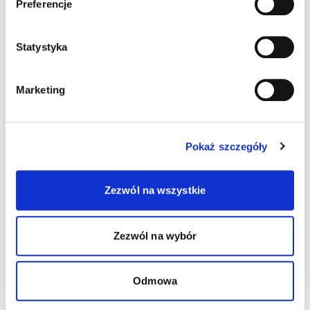
Preferencje
Statystyka
Marketing
Pokaż szczegóły
Zezwól na wszystkie
Zezwól na wybór
Wydrukuj
Wydrukuj plakat
wizytówki
dziecka
Odmowa
Pobierz list
Pobierz obrazek
do księgowej
na Facebook