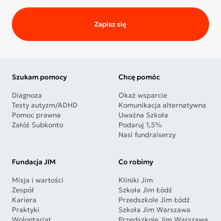
Zapisz się
Szukam pomocy
Chcę pomóc
Diagnoza
Okaż wsparcie
Testy autyzm/ADHD
Komunikacja alternatywna
Pomoc prawna
Uważna Szkoła
Załóż Subkonto
Podaruj 1,5%
Nasi fundraiserzy
Fundacja JIM
Co robimy
Misja i wartości
Kliniki Jim
Zespół
Szkoła Jim Łódź
Kariera
Przedszkole Jim Łódź
Praktyki
Szkoła Jim Warszawa
Wolontariat
Przedszkole Jim Warszawa