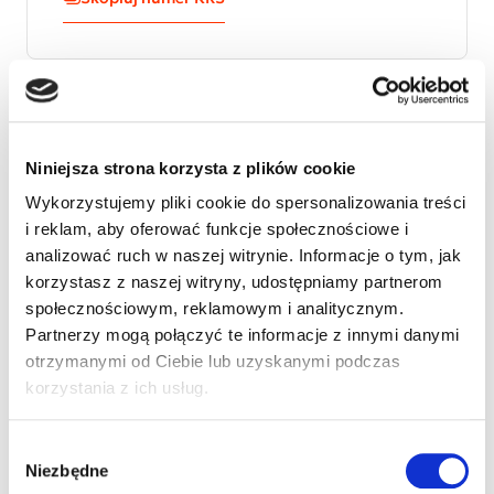
Nasz syn urodził się z dziecięcym porażeniem
mózgowym, porażone ma wszystkie kończyny ale
Niniejsza strona korzysta z plików cookie
jest komunikatywny i dużo rozumie. Marcin
Wykorzystujemy pliki cookie do spersonalizowania treści
uczęszcza do Ośrodka Szkolno-Wychowawczego na
i reklam, aby oferować funkcje społecznościowe i
ul.Tkackiej jest tam rownież rehabilitowany, ale bez
analizować ruch w naszej witrynie. Informacje o tym, jak
znacznych rezultatów, jedynie zajęcia u logopedy
korzystasz z naszej witryny, udostępniamy partnerom
przyniosły znaczne rezultaty i mowa poprawiła się
społecznościowym, reklamowym i analitycznym.
na tyle że można z nim swobodnie rozmawiać.
Partnerzy mogą połączyć te informacje z innymi danymi
otrzymanymi od Ciebie lub uzyskanymi podczas
korzystania z ich usług.
Wybór
Niezbędne
zgody