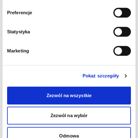
Preferencje
Statystyka
Marketing
Pokaż szczegóły
Wydrukuj
Wydrukuj plakat
wizytówki
dziecka
Zezwól na wszystkie
Pobierz list
Pobierz obrazek
do księgowej
na Facebook
Zezwól na wybór
Odmowa