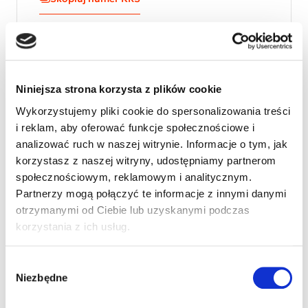
Jaś to bystry i spostrzegawczy chłopiec. Oprócz
Niniejsza strona korzysta z plików cookie
Zespołu Aspergera Jaś ma również zdiagnozowane
zaburzenia centralnego przetwarzania słuchowego
Wykorzystujemy pliki cookie do spersonalizowania treści
(CAPD), czyli niedosłuch centralny, które są
i reklam, aby oferować funkcje społecznościowe i
powodem m.in. trudności w nauce. Jaś musi do
analizować ruch w naszej witrynie. Informacje o tym, jak
szkoły zakładać aparat słuchowy System FM, gdyż
korzystasz z naszej witryny, udostępniamy partnerom
nie rozumie mowy w szumie i hałasie. Do tego
społecznościowym, reklamowym i analitycznym.
doszło jeszcze zaburzenie widzenia obuocznego. Jaś
Partnerzy mogą połączyć te informacje z innymi danymi
wymaga terapii TUS, terapii słuchu i mowy, SI,
otrzymanymi od Ciebie lub uzyskanymi podczas
ćwiczeń ortoptycznych. Dziękujemy za przekazanie
korzystania z ich usług.
1%. Rodzice Jasia.
Wybór
Niezbędne
zgody