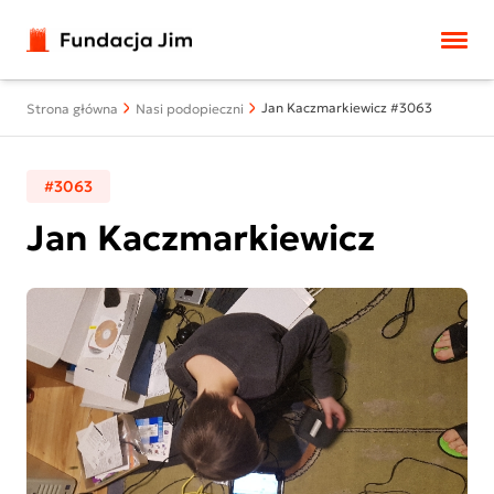
Przejdź do treści
Jan Kaczmarkiewicz #3063
Strona główna
Nasi podopieczni
#3063
Jan Kaczmarkiewicz