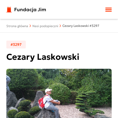
Przejdź do treści
Cezary Laskowski #3297
Strona główna
Nasi podopieczni
#3297
Cezary Laskowski