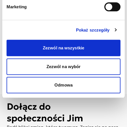
Marketing
Pokaż szczegóły
Wydrukuj
Wydrukuj plakat
wizytówki
dziecka
Zezwól na wszystkie
Pobierz list
Pobierz obrazek
do księgowej
na Facebook
Zezwól na wybór
Odmowa
Dołącz do
społeczności Jim
Bądź bliżej zmian, które tworzysz. Zapisz się na nasz