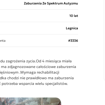
Zaburzenia Ze Spektrum Autyzmu
10 lat
Legnica
onta
#3336
odu zagrożenia zycia.Od 4 miesiąca miała
ie ma zdjagnozowane całościowe zaburzenia
ięśniowym .Wymaga rechabilitacji
ódka chodzi nie prawidłowo ma zaburzenia
otrzeba wsparcia wielu specjalistów.