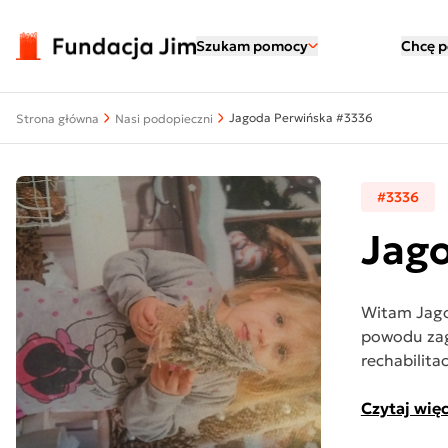
Przejdź do treści
Szukam pomocy
Chcę 
Jagoda Perwińska #3336
Strona główna
Nasi podopieczni
#3336
Jag
Witam Jagod
powodu zag
rechabilitacj
Czytaj więc