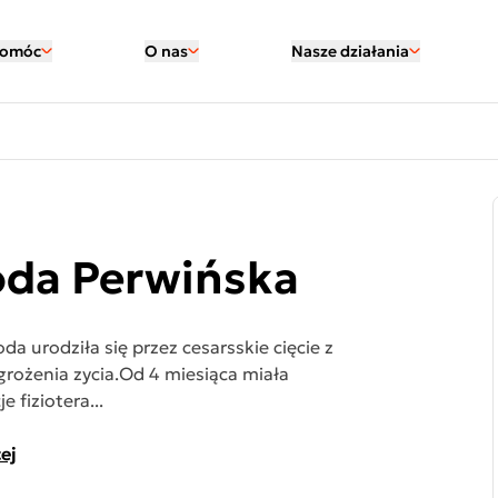
pomóc
O nas
Nasze działania
oda Perwińska
a urodziła się przez cesarsskie cięcie z
rożenia zycia.Od 4 miesiąca miała
e fiziotera...
ej