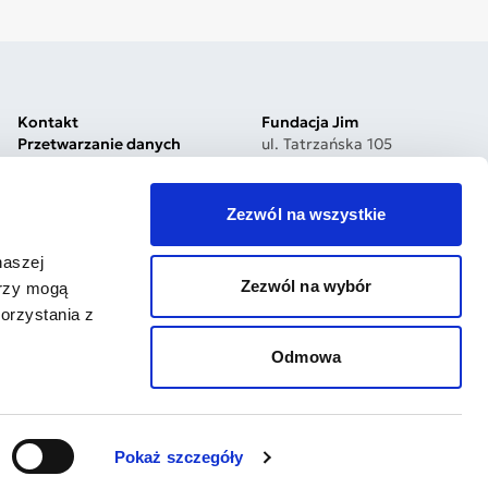
Kontakt
Fundacja Jim
Przetwarzanie danych
ul. Tatrzańska 105
Polityka prywatności
93-279 Łódź, Poland
Jakość i bezpieczeństwo
Nr konta:
Dostępność cyfrowa
03 1030 1999 7750 0000
Zezwól na wszystkie
Procedura zgłoszeń
5200 0000
Reklamacje
Bądź na bieżąco
naszej
Zezwól na wybór
erzy mogą
orzystania z
Odmowa
Projekt i wdrożenie
Tamago Software
Pokaż szczegóły