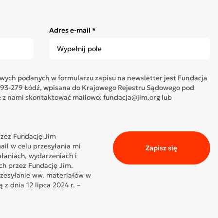
Adres e-mail *
ych podanych w formularzu zapisu na newsletter jest Fundacja
05, 93-279 Łódź, wpisana do Krajowego Rejestru Sądowego pod
z nami skontaktować mailowo: fundacja@jim.org lub
zez Fundację Jim
il w celu przesyłania mi
Zapisz się
ałaniach, wydarzeniach i
ch przez Fundację Jim.
rzesyłanie ww. materiałów w
z dnia 12 lipca 2024 r. –