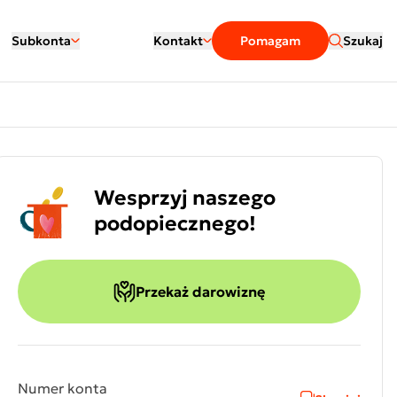
Subkonta
Kontakt
Pomagam
Szukaj
Wesprzyj naszego
podopiecznego!
Przekaż darowiznę
Numer konta