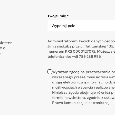
Twoje imię *
Administratorem Twoich danych osobow
sletter
Jim z siedzibą przy ul. Tatrzańskiej 1
e o
numerem KRS 0000127075. Możesz się 
n
telefonicznie: +48 789 288 996
Wyrażam zgodę na przetwarzanie pr
wskazanego przeze mnie adresu e-ma
drogą elektroniczną informacji o dzi
możliwościach wsparcia realizowany
Niniejsza zgoda obejmuje również p
formie newslettera, zgodnie z ustawą 
Prawo komunikacji elektronicznej.