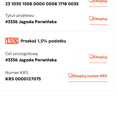
Skopiuj
23 1030 1508 0000 0008 1718 0035
Tytuł przelewu
Skopiuj
#3336 Jagoda Perwińska
Przekaż 1,5% podatku
Cel szczegółowy
Skopiuj
#3336 Jagoda Perwińska
Numer KRS
Skopiuj numer KRS
KRS 0000127075