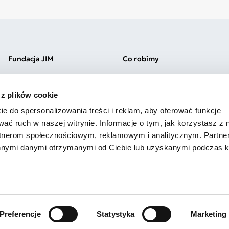
Fundacja JIM
Co robimy
Misja i wartości
Kliniki Jim
Zespół
Szkoła Jim Łódź
 z plików cookie
Kariera
Przedszkole Jim Łódź
Praktyki
Szkoła Jim Warszawa
ie do spersonalizowania treści i reklam, aby oferować funkcje
Wolontariat
Przedszkole Jim Warszawa
wać ruch w naszej witrynie. Informacje o tym, jak korzystasz z 
Sprawozdania
Szkolenia
rtnerom społecznościowym, reklamowym i analitycznym. Partn
innymi danymi otrzymanymi od Ciebie lub uzyskanymi podczas k
Preferencje
Statystyka
Marketing