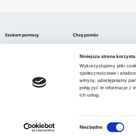
Szukam pomocy
Chcę pomóc
Diagnoza
Okaż wsparcie
Testy autyzm/ADHD
Komunikacja alternatywna
Niniejsza strona korzysta
Pomoc prawna
Uważna Szkoła
Załóż Subkonto
Podaruj 1,5%
Wykorzystujemy pliki cook
Nasi fundraiserzy
społecznościowe i analizo
witryny, udostępniamy pa
połączyć te informacje z 
ich usług.
2026 - Fundacja JIM
Wybór
Niezbędne
zgody