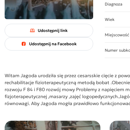
Diagnoza
Wiek
Udostępnij link
Miejscowość
Udostępnij na Facebook
Numer subk
Witam Jagoda urodziła się przez cesarsskie cięcie z pow
rechabilitacje fizioterapeutyczną metodą bobat .Obecn
rozwoju F 84 i F80 rozwój mowy Problemy z napięciem m
fizjoterapeutycznej ,masarzy ,zajęć logopedycznych.Jag
równowagi. Aby Jagoda mogła prawidłowo funkcjonować p