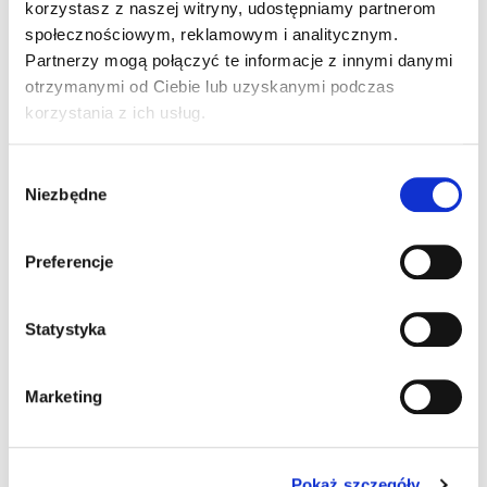
jakim jest szkoła. Jak się okazało wymagało to od
korzystasz z naszej witryny, udostępniamy partnerom
niego wiele wysiłku, by móc przezwyciężyć wszystkie
społecznościowym, reklamowym i analitycznym.
problemy tj. nadwrażliwość słuchowa i masa
Partnerzy mogą połączyć te informacje z innymi danymi
otaczających go bodźców. Nie uniknęliśmy również
otrzymanymi od Ciebie lub uzyskanymi podczas
farmakologi, którą Maciek musi zażywać, aby móc
korzystania z ich usług.
normalnie funkcjonować. Dziękujemy za każdy
przekazany 1%.
Wybór
Niezbędne
zgody
Preferencje
Statystyka
Marketing
Pokaż szczegóły