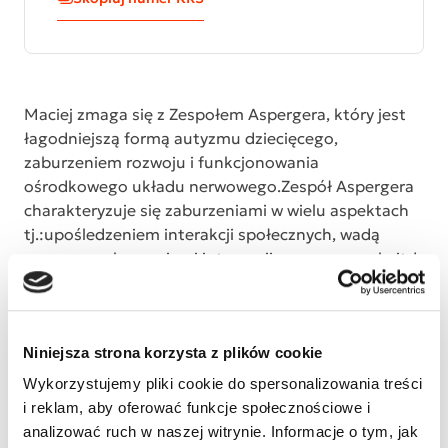
Maciej zmaga się z Zespołem Aspergera, który jest
łagodniejszą formą autyzmu dziecięcego,
zaburzeniem rozwoju i funkcjonowania
ośrodkowego układu nerwowego.Zespół Aspergera
charakteryzuje się zaburzeniami w wielu aspektach
tj.:upośledzeniem interakcji społecznych, wadą
wymowy, zaburzeniami integracji sensorycznych, itd.
Podobnie jak inne zaburzenia ze spektrum autyzmu,
jest schorzeniem utrzymującym się przez całe życie,
ale dzięki intensywnej terapii, wiele jego
Niniejsza strona korzysta z plików cookie
symptomów może zanikać całkowicie. Maciej
uczęszczał do przedszkola terapeutycznego dla
Wykorzystujemy pliki cookie do spersonalizowania treści
dzieci z Autyzmem i Zespołem Aspergera, lecz po
i reklam, aby oferować funkcje społecznościowe i
jego ukończeniu nadszedł czas na kolejny krok,
analizować ruch w naszej witrynie. Informacje o tym, jak