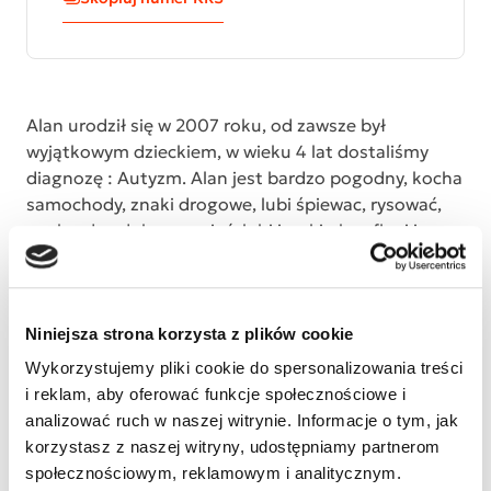
Alan urodził się w 2007 roku, od zawsze był
wyjątkowym dzieckiem, w wieku 4 lat dostaliśmy
diagnozę : Autyzm. Alan jest bardzo pogodny, kocha
samochody, znaki drogowe, lubi śpiewac, rysować,
ma bardzo dobra pamięć, lubi języki obce flagi i
mapy. Alan ma problemy z komunikacją, ma
zaburzenia czucia głębokiego, chodzi na palcach, ma
nadwrażliwość słuchową i wybiórczość pokarmową.
Niniejsza strona korzysta z plików cookie
Pragniemy aby nasz syn uczył się samodzielności,
mógł się rozwijać i był szczęśliwy. Na dzien dzisiejszy
Wykorzystujemy pliki cookie do spersonalizowania treści
najwiekszym naszym problemem sa przykurcze
i reklam, aby oferować funkcje społecznościowe i
ścięgien achillesa . Alan został zakwalifikowany na
analizować ruch w naszej witrynie. Informacje o tym, jak
operacje nieinwazyjną metodą Ulizbata, ktora
korzystasz z naszej witryny, udostępniamy partnerom
zaplanowana jest na 18 grudnia 2021 roku w
społecznościowym, reklamowym i analitycznym.