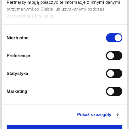
Krakowie, jest to jego jedyna szansa na powrót do
Partnerzy mogą połączyć te informacje z innymi danymi
sprawności i pozbycie sie bólu . Dziekujemy za
otrzymanymi od Ciebie lub uzyskanymi podczas
wszystkie wpłaty i wsparcie. Rodzice
korzystania z ich usług.
Wybór
Niezbędne
zgody
Preferencje
Statystyka
Marketing
Pokaż szczegóły