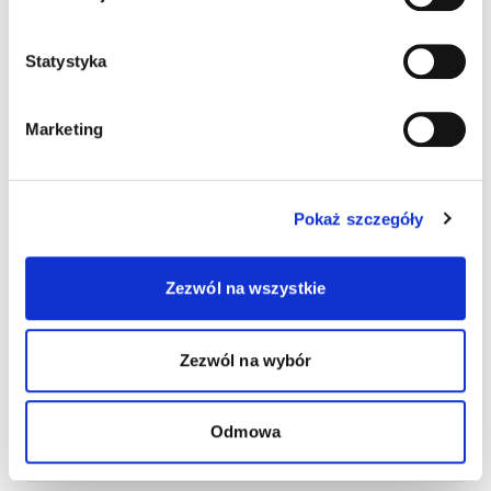
Statystyka
Marketing
Pokaż szczegóły
Zezwól na wszystkie
Wydrukuj
Wydrukuj plakat
Zezwól na wybór
wizytówki
dziecka
Pobierz list
Pobierz obrazek
Odmowa
do księgowej
na Facebook