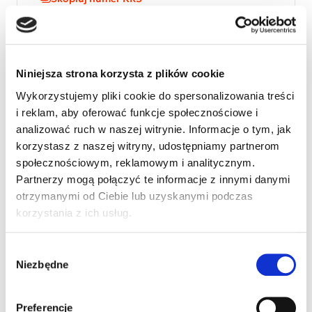
Niniejsza strona korzysta z plików cookie
Ksenia jest poltoraroczna dziewczynka z zwezeniem
krtani i tchawicy. Do chwili obecnej przeszla 3
Wykorzystujemy pliki cookie do spersonalizowania treści
powazne operacje. W maju czeka ja kolejna. Obecnie
i reklam, aby oferować funkcje społecznościowe i
pojawila sie kolejna wada wrodzona kregoslupa.
analizować ruch w naszej witrynie. Informacje o tym, jak
Dziewczynka nie bedzie chodzila bez bardzo
korzystasz z naszej witryny, udostępniamy partnerom
powaznej operacji i rehabilitacji. Czekamy na
społecznościowym, reklamowym i analitycznym.
okazanie serca. Leczenie Ksenii to koszt ktory
Partnerzy mogą połączyć te informacje z innymi danymi
wielokrotnie przekracza budzet jej rodziny. Dlatego
otrzymanymi od Ciebie lub uzyskanymi podczas
liczymy na Wasze serca
korzystania z ich usług.
Wybór
Niezbędne
zgody
Preferencje