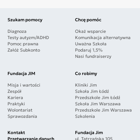
Szukam pomocy
Chcę pomóc
Diagnoza
Okaż wsparcie
Testy autyzm/ADHD
Komunikacja alternatywna
Pomoc prawna
Uważna Szkoła
Załóż Subkonto
Podaruj 1,5%
Nasi fundraiserzy
Fundacja JIM
Co robimy
Misja i wartości
Kliniki Jim
Zespół
Szkoła Jim Łódź
Kariera
Przedszkole Jim Łódź
Praktyki
Szkoła Jim Warszawa
Wolontariat
Przedszkole Jim Warszawa
Sprawozdania
Szkolenia
Kontakt
Fundacja Jim
Przetwarzanie danych
ul. Tatrzańska 105