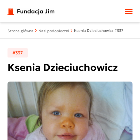
Przejdź do treści
Ksenia Dzieciuchowicz #337
Strona główna
Nasi podopieczni
#337
Ksenia Dzieciuchowicz