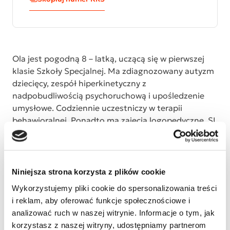
Ola jest pogodną 8 – latką, uczącą się w pierwszej
klasie Szkoły Specjalnej. Ma zdiagnozowany autyzm
dziecięcy, zespół hiperkinetyczny z
nadpobudliwością psychoruchową i upośledzenie
umysłowe. Codziennie uczestniczy w terapii
behawioralnej. Ponadto ma zajęcia logopedyczne, SI
i hipoterapię. By zwiększyć szansę na jej
samodzielne funkcjonowanie w dorosłym życiu
niezbędna jest dalsza, kosztowna terapia. Dlatego
prosimy o wsparcie i przekazanie 1% Waszego
Niniejsza strona korzysta z plików cookie
podatku, na dalszą rehabilitację naszej córki.
Wykorzystujemy pliki cookie do spersonalizowania treści
Dziękujemy wszystkim za pomoc i życzliwość.
i reklam, aby oferować funkcje społecznościowe i
Rodzice Oli.
analizować ruch w naszej witrynie. Informacje o tym, jak
korzystasz z naszej witryny, udostępniamy partnerom