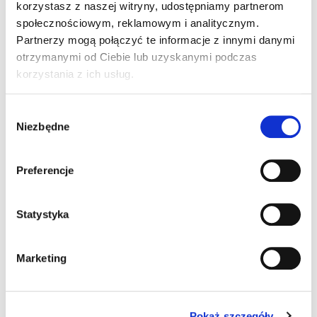
zdaniami jak wy, ale to czego nauczyłem się będąc w
korzystasz z naszej witryny, udostępniamy partnerom
tym ośrodku to jest zaprawdę zdumiewające. Bardzo
społecznościowym, reklamowym i analitycznym.
prosimy o pomoc, bym mógł lepiej się rozwijać .
Partnerzy mogą połączyć te informacje z innymi danymi
Mama pragnie załatwić turnus rehabilitacyjny w
otrzymanymi od Ciebie lub uzyskanymi podczas
ośrodku nad jeziorem Białym, w Okunince. Mają tam
korzystania z ich usług.
dobre wyniki w pomocy autystom. Za każdą pomoc
serdecznie dziękujemy.
Wybór
Niezbędne
zgody
Preferencje
Statystyka
Marketing
Pokaż szczegóły