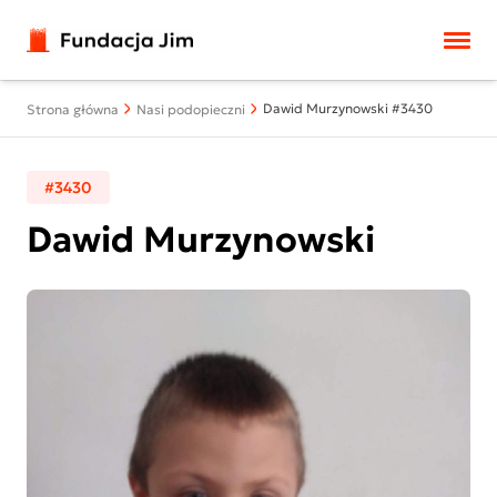
Przejdź do treści
Dawid Murzynowski #3430
Strona główna
Nasi podopieczni
#3430
Dawid Murzynowski