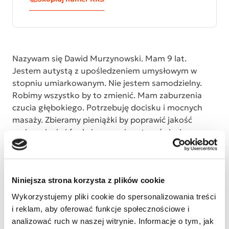
Nazywam się Dawid Murzynowski. Mam 9 lat.
Jestem autystą z upośledzeniem umysłowym w
stopniu umiarkowanym. Nie jestem samodzielny.
Robimy wszystko by to zmienić. Mam zaburzenia
czucia głębokiego. Potrzebuję docisku i mocnych
masaży. Zbieramy pieniążki by poprawić jakość
mojego życia i funkcjonowania w tym świecie.
Potrzebuje bardzo pomocy logopedycznej,
dodatkowych zajęć z Si. Jesteśmy pod opieką
specjalistów w Warszawie na ul. Pilickiej 21. W
tygodniu przebywam w Ośrodku. Codzienna
Niniejsza strona korzysta z plików cookie
systematyczna rehabilitacja i nauka mówienia daje
Wykorzystujemy pliki cookie do spersonalizowania treści
efekty. Potrafię już dużo mówić, co ułatwia mi
i reklam, aby oferować funkcje społecznościowe i
kontakt z innymi. Nie potrafię mówić tak płynnie
analizować ruch w naszej witrynie. Informacje o tym, jak