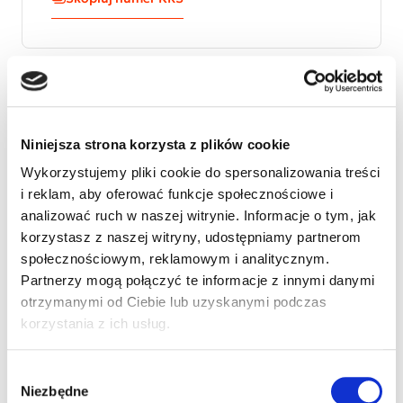
Tymek jest wesołymi chłopcem. Jego problemy
wynikające z niepełnosprawności utrudniają mu
Niniejsza strona korzysta z plików cookie
funkcjonowanie wśród rówieśników i kontakty z
otoczeniem. Dlatego Tymek potrzebuje intensywnej
Wykorzystujemy pliki cookie do spersonalizowania treści
terapii i prosi o 1,5% podatku
i reklam, aby oferować funkcje społecznościowe i
analizować ruch w naszej witrynie. Informacje o tym, jak
korzystasz z naszej witryny, udostępniamy partnerom
społecznościowym, reklamowym i analitycznym.
Partnerzy mogą połączyć te informacje z innymi danymi
otrzymanymi od Ciebie lub uzyskanymi podczas
korzystania z ich usług.
Wybór
Niezbędne
zgody