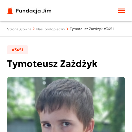
Przejdź do treści
Tymoteusz Zażdżyk #3451
Strona główna
Nasi podopieczni
#3451
Tymoteusz Zażdżyk