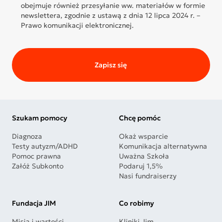
obejmuje również przesyłanie ww. materiałów w formie
newslettera, zgodnie z ustawą z dnia 12 lipca 2024 r. –
Prawo komunikacji elektronicznej.
Zapisz się
Szukam pomocy
Chcę pomóc
Diagnoza
Okaż wsparcie
Testy autyzm/ADHD
Komunikacja alternatywna
Pomoc prawna
Uważna Szkoła
Załóż Subkonto
Podaruj 1,5%
Nasi fundraiserzy
Fundacja JIM
Co robimy
Misja i wartości
Kliniki Jim