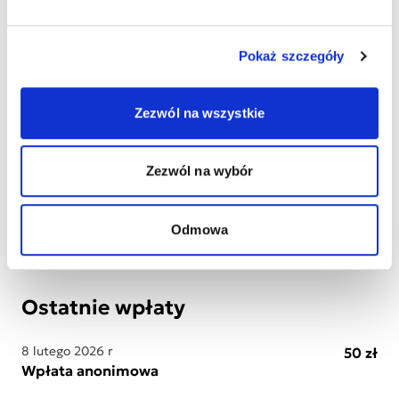
Pokaż szczegóły
Zezwól na wszystkie
Wydrukuj
Wydrukuj plakat
wizytówki
dziecka
Zezwól na wybór
Pobierz list
Pobierz obrazek
do księgowej
na Facebook
Odmowa
Ostatnie wpłaty
8 lutego 2026 r
50 zł
Wpłata anonimowa