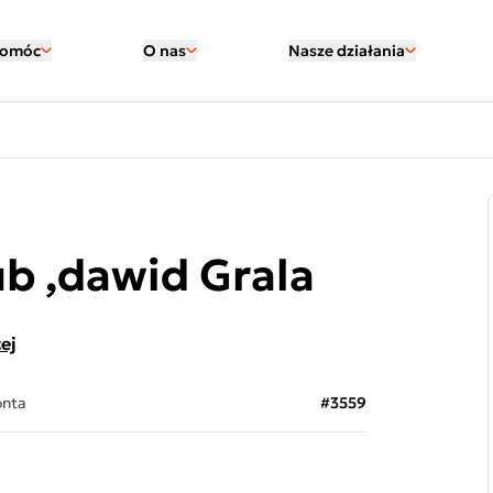
pomóc
O nas
Nasze działania
b ,dawid Grala
ej
onta
#3559