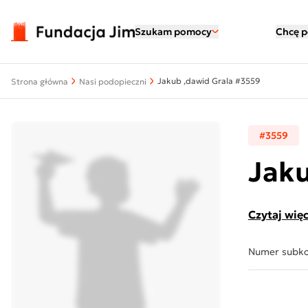
Przejdź do treści
Szukam pomocy
Chcę 
Jakub ,dawid Grala #3559
Strona główna
Nasi podopieczni
#3559
Jaku
Czytaj więc
Numer subk