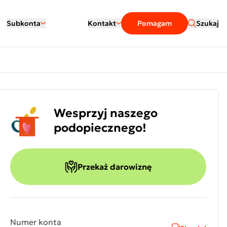
Subkonta
Kontakt
Pomagam
Szukaj
Wesprzyj naszego
podopiecznego!
Przekaż darowiznę
Numer konta