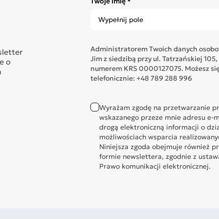
Twoje imię *
Administratorem Twoich danych osobow
sletter
Jim z siedzibą przy ul. Tatrzańskiej 1
e o
numerem KRS 0000127075. Możesz się 
n
telefonicznie: +48 789 288 996
Wyrażam zgodę na przetwarzanie pr
wskazanego przeze mnie adresu e-ma
drogą elektroniczną informacji o dzi
możliwościach wsparcia realizowany
Niniejsza zgoda obejmuje również p
formie newslettera, zgodnie z ustawą 
Prawo komunikacji elektronicznej.