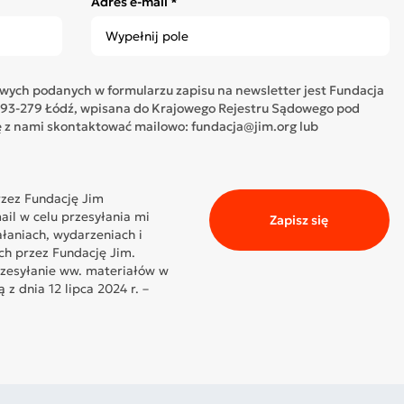
Adres e-mail *
ych podanych w formularzu zapisu na newsletter jest Fundacja
05, 93-279 Łódź, wpisana do Krajowego Rejestru Sądowego pod
z nami skontaktować mailowo: fundacja@jim.org lub
zez Fundację Jim
il w celu przesyłania mi
Zapisz się
ałaniach, wydarzeniach i
ch przez Fundację Jim.
rzesyłanie ww. materiałów w
z dnia 12 lipca 2024 r. –