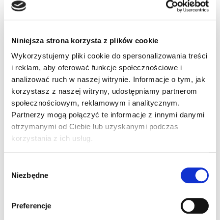
Cel szczegółowy
#3652 Aleksander Bruzda
Skopiuj
Niniejsza strona korzysta z plików cookie
Wykorzystujemy pliki cookie do spersonalizowania treści
Numer KRS
i reklam, aby oferować funkcje społecznościowe i
KRS 0000127075
analizować ruch w naszej witrynie. Informacje o tym, jak
Skopiuj numer KRS
korzystasz z naszej witryny, udostępniamy partnerom
społecznościowym, reklamowym i analitycznym.
Partnerzy mogą połączyć te informacje z innymi danymi
otrzymanymi od Ciebie lub uzyskanymi podczas
Wydrukuj
Wydrukuj plakat
korzystania z ich usług.
wizytówki
dziecka
Wybór
Pobierz list
Pobierz obrazek
Niezbędne
zgody
do księgowej
na Facebook
Preferencje