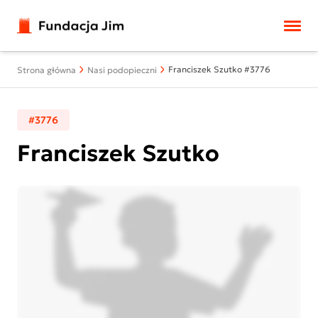
Przejdź do treści
Franciszek Szutko #3776
Strona główna
Nasi podopieczni
#3776
Franciszek Szutko