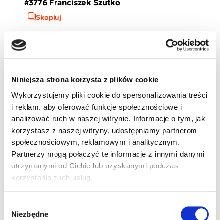
#3776 Franciszek Szutko
Skopiuj
Przekaż 1,5% podatku
Niniejsza strona korzysta z plików cookie
Cel szczegółowy
#3776 Franciszek Szutko
Wykorzystujemy pliki cookie do spersonalizowania treści
i reklam, aby oferować funkcje społecznościowe i
Skopiuj
analizować ruch w naszej witrynie. Informacje o tym, jak
korzystasz z naszej witryny, udostępniamy partnerom
Numer KRS
społecznościowym, reklamowym i analitycznym.
KRS 0000127075
Partnerzy mogą połączyć te informacje z innymi danymi
Skopiuj numer KRS
otrzymanymi od Ciebie lub uzyskanymi podczas
korzystania z ich usług.
Wybór
Niezbędne
Wydrukuj
Wydrukuj plakat
zgody