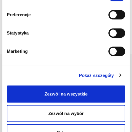
wizytówki
dziecka
Preferencje
Pobierz list
Pobierz obrazek
do księgowej
na Facebook
Statystyka
Marketing
Dołącz do
Pokaż szczegóły
społeczności Jim
Bądź bliżej zmian, które tworzysz. Zapisz się na nasz
newsletter i otrzymuj poruszające historie
Zezwól na wszystkie
Bohaterów Jim, informacje o działaniach Fundacji i
inspiracje, które budują świat pełen akceptacji.
Zezwól na wybór
Twoje imię *