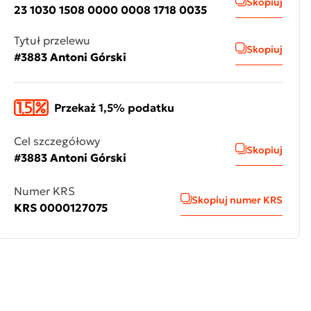
Skopiuj
23 1030 1508 0000 0008 1718 0035
Tytuł przelewu
Skopiuj
#3883 Antoni Górski
Przekaż 1,5% podatku
Cel szczegółowy
Skopiuj
#3883 Antoni Górski
Numer KRS
Skopiuj numer KRS
KRS 0000127075