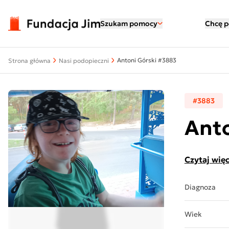
Przejdź do treści
Szukam pomocy
Chcę 
Antoni Górski #3883
Strona główna
Nasi podopieczni
#3883
Anto
Czytaj więc
Diagnoza
Wiek