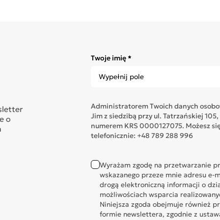
Twoje imię *
Administratorem Twoich danych osobow
sletter
Jim z siedzibą przy ul. Tatrzańskiej 1
e o
numerem KRS 0000127075. Możesz się 
n
telefonicznie: +48 789 288 996
Wyrażam zgodę na przetwarzanie pr
wskazanego przeze mnie adresu e-ma
drogą elektroniczną informacji o dzi
możliwościach wsparcia realizowany
Niniejsza zgoda obejmuje również p
formie newslettera, zgodnie z ustawą 