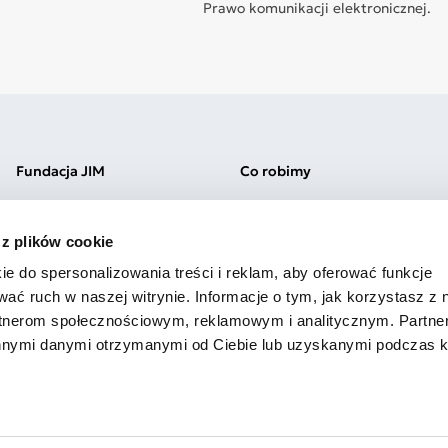
Prawo komunikacji elektronicznej.
Fundacja JIM
Co robimy
Misja i wartości
Kliniki Jim
Zespół
Szkoła Jim Łódź
 z plików cookie
Kariera
Przedszkole Jim Łódź
Praktyki
Szkoła Jim Warszawa
ie do spersonalizowania treści i reklam, aby oferować funkcje
Wolontariat
Przedszkole Jim Warszawa
wać ruch w naszej witrynie. Informacje o tym, jak korzystasz z 
Sprawozdania
Szkolenia
rtnerom społecznościowym, reklamowym i analitycznym. Partn
innymi danymi otrzymanymi od Ciebie lub uzyskanymi podczas k