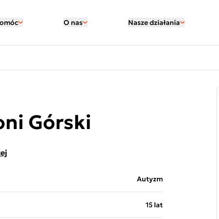
pomóc
O nas
Nasze działania
ni Górski
ej
Autyzm
15 lat