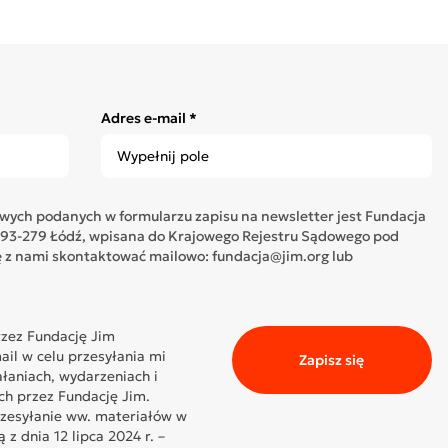
Adres e-mail *
ych podanych w formularzu zapisu na newsletter jest Fundacja
05, 93-279 Łódź, wpisana do Krajowego Rejestru Sądowego pod
z nami skontaktować mailowo: fundacja@jim.org lub
zez Fundację Jim
il w celu przesyłania mi
Zapisz się
ałaniach, wydarzeniach i
ch przez Fundację Jim.
rzesyłanie ww. materiałów w
z dnia 12 lipca 2024 r. –