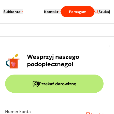
Subkonta
Kontakt
Pomagam
Szukaj
Wesprzyj naszego
podopiecznego!
Przekaż darowiznę
Numer konta