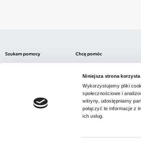
Szukam pomocy
Chcę pomóc
Diagnoza
Okaż wsparcie
Testy autyzm/ADHD
Komunikacja alternatywna
Niniejsza strona korzysta
Pomoc prawna
Uważna Szkoła
Załóż Subkonto
Podaruj 1,5%
Wykorzystujemy pliki cook
Nasi fundraiserzy
społecznościowe i analizo
witryny, udostępniamy pa
połączyć te informacje z 
ich usług.
2026 - Fundacja JIM