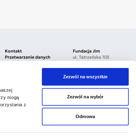
Kontakt
Fundacja Jim
Przetwarzanie danych
ul. Tatrzańska 105
Polityka prywatności
93-279 Łódź, Poland
Jakość i bezpieczeństwo
Nr konta:
Dostępność cyfrowa
03 1030 1999 7750 0000
Zezwól na wszystkie
Procedura zgłoszeń
5200 0000
Reklamacje
Bądź na bieżąco
naszej
Zezwól na wybór
erzy mogą
orzystania z
Odmowa
Projekt i wdrożenie
Tamago Software