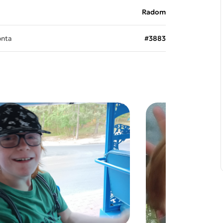
Radom
onta
#3883