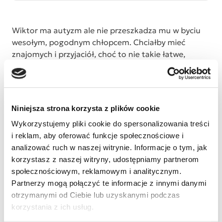
Wiktor ma autyzm ale nie przeszkadza mu w byciu
wesołym, pogodnym chłopcem. Chciałby mieć
znajomych i przyjaciół, choć to nie takie łatwe,
pomimo jego otwartości, gdyż nie do końca jest
rozumiany przez rówieśników. Nie boi się uczyć
nowych rzeczy. Rehabilitacja pomaga mu w
zrozumieniu otaczającego go świata. Dzięki niej
Niniejsza strona korzysta z plików cookie
zrobił ogromny postęp. Trzeba kontynuować
Wykorzystujemy pliki cookie do spersonalizowania treści
terapię, aby nadal cieszyć się z jego osiągnięć. Dla
i reklam, aby oferować funkcje społecznościowe i
niektórych może to malutki postęp, ale dla nas jest
analizować ruch w naszej witrynie. Informacje o tym, jak
ogromny. Prosimy o przekazywanie 1% podatku oraz
korzystasz z naszej witryny, udostępniamy partnerom
darowizny i z góry dziękujemy.
społecznościowym, reklamowym i analitycznym.
Partnerzy mogą połączyć te informacje z innymi danymi
otrzymanymi od Ciebie lub uzyskanymi podczas
korzystania z ich usług.