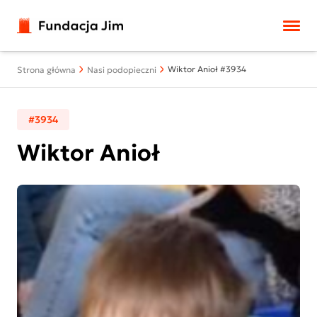
Przejdź do treści
Wiktor Anioł #3934
Strona główna
Nasi podopieczni
#3934
Wiktor Anioł