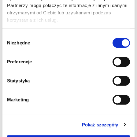
Partnerzy mogą połączyć te informacje z innymi danymi
otrzymanymi od Ciebie lub uzyskanymi podczas
korzystania z ich usług.
Wojtek w wieku 20 miesięcy dostał diagnozę
Wybór
autyzmu. Codzienną ciężką i kosztowną pracą
Niezbędne
zgody
walczymy o jego samodzielność w przyszłości.
Dziękujemy za każdą pomoc .
Preferencje
Statystyka
Wydrukuj
Wydrukuj plakat
wizytówki
dziecka
Marketing
Pobierz list
Pobierz obrazek
do księgowej
na Facebook
Pokaż szczegóły