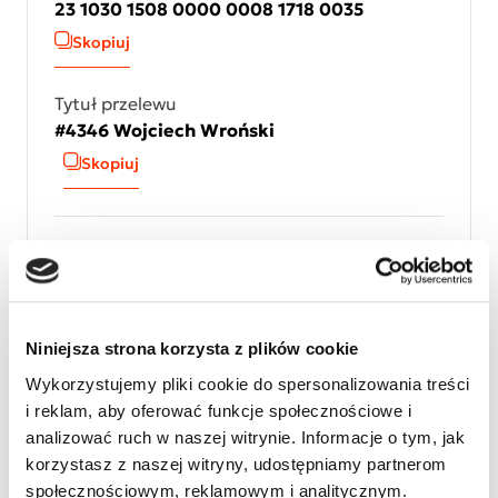
23 1030 1508 0000 0008 1718 0035
Skopiuj
Tytuł przelewu
#4346 Wojciech Wroński
Skopiuj
Przekaż 1,5% podatku
Cel szczegółowy
#4346 Wojciech Wroński
Niniejsza strona korzysta z plików cookie
Skopiuj
Wykorzystujemy pliki cookie do spersonalizowania treści
i reklam, aby oferować funkcje społecznościowe i
Numer KRS
analizować ruch w naszej witrynie. Informacje o tym, jak
KRS 0000127075
korzystasz z naszej witryny, udostępniamy partnerom
społecznościowym, reklamowym i analitycznym.
Skopiuj numer KRS