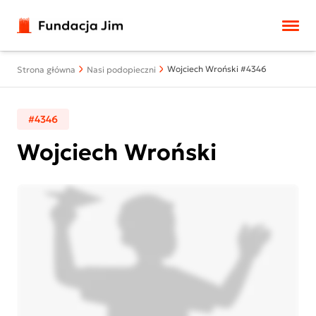
Przejdź do treści
Wojciech Wroński #4346
Strona główna
Nasi podopieczni
#4346
Wojciech Wroński