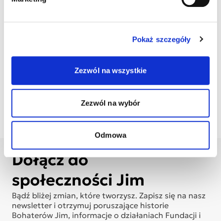
Pokaż szczegóły
Wydrukuj
Wydrukuj plakat
wizytówki
dziecka
Zezwól na wszystkie
Pobierz list
Pobierz obrazek
do księgowej
na Facebook
Zezwól na wybór
Odmowa
Dołącz do
społeczności Jim
Bądź bliżej zmian, które tworzysz. Zapisz się na nasz
newsletter i otrzymuj poruszające historie
Bohaterów Jim, informacje o działaniach Fundacji i