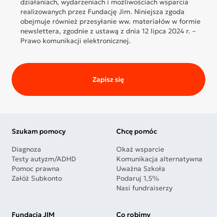
działaniach, wydarzeniach i możliwościach wsparcia
realizowanych przez Fundację Jim. Niniejsza zgoda
obejmuje również przesyłanie ww. materiałów w formie
newslettera, zgodnie z ustawą z dnia 12 lipca 2024 r. –
Prawo komunikacji elektronicznej.
Zapisz się
Szukam pomocy
Chcę pomóc
Diagnoza
Okaż wsparcie
Testy autyzm/ADHD
Komunikacja alternatywna
Pomoc prawna
Uważna Szkoła
Załóż Subkonto
Podaruj 1,5%
Nasi fundraiserzy
Fundacja JIM
Co robimy