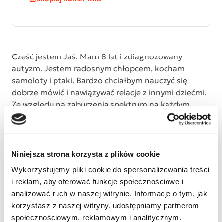
Cześć jestem Jaś. Mam 8 lat i zdiagnozowany
autyzm. Jestem radosnym chłopcem, kocham
samoloty i ptaki. Bardzo chciałbym nauczyć się
dobrze mówić i nawiązywać relacje z innymi dziećmi.
Ze względu na zaburzenia spektrum na każdym
kroku mierzę się z innymi wyzwaniami niż moi
rówieśnicy i bardzo trudno jest mi się odnaleźć w
otaczającym świecie. Jeśli masz ochotę, wesprzyj
moją zbiórkę i pomóż w kontynuowaniu mojej
Niniejsza strona korzysta z plików cookie
terapii, która przybliża mnie do samodzielnego
Wykorzystujemy pliki cookie do spersonalizowania treści
życia!
i reklam, aby oferować funkcje społecznościowe i
analizować ruch w naszej witrynie. Informacje o tym, jak
korzystasz z naszej witryny, udostępniamy partnerom
społecznościowym, reklamowym i analitycznym.