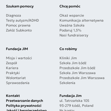
Szukam pomocy
Chcę pomóc
Diagnoza
Okaż wsparcie
Testy autyzm/ADHD
Komunikacja alternatywna
Pomoc prawna
Uważna Szkoła
Załóż Subkonto
Podaruj 1,5%
Nasi fundraiserzy
Fundacja JIM
Co robimy
Misja i wartości
Kliniki Jim
Zespół
Szkoła Jim Łódź
Kariera
Przedszkole Jim Łódź
Praktyki
Szkoła Jim Warszawa
Wolontariat
Przedszkole Jim Warszawa
Sprawozdania
Szkolenia
Kontakt
Fundacja Jim
Przetwarzanie danych
ul. Tatrzańska 105
Polityka prywatności
93-279 Łódź, Poland
Jakość i bezpieczeństwo
Nr konta: