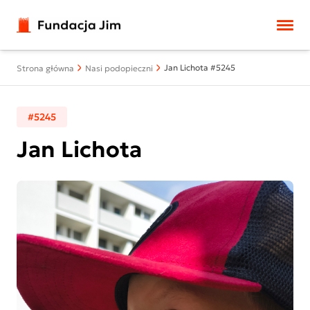
Przejdź do treści
Jan Lichota #5245
Strona główna
Nasi podopieczni
#5245
Jan Lichota