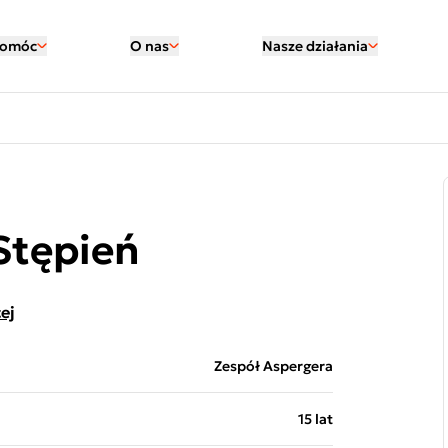
pomóc
O nas
Nasze działania
Stępień
ej
Zespół Aspergera
15 lat