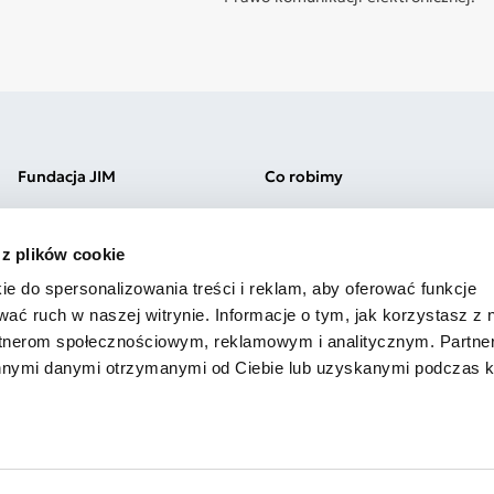
Fundacja JIM
Co robimy
Misja i wartości
Kliniki Jim
Zespół
Szkoła Jim Łódź
 z plików cookie
Kariera
Przedszkole Jim Łódź
Praktyki
Szkoła Jim Warszawa
ie do spersonalizowania treści i reklam, aby oferować funkcje
Wolontariat
Przedszkole Jim Warszawa
wać ruch w naszej witrynie. Informacje o tym, jak korzystasz z 
Sprawozdania
Szkolenia
rtnerom społecznościowym, reklamowym i analitycznym. Partn
innymi danymi otrzymanymi od Ciebie lub uzyskanymi podczas k