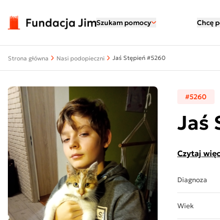
Przejdź do treści
Szukam pomocy
Chcę 
Jaś Stępień #5260
Strona główna
Nasi podopieczni
#5260
Jaś 
Czytaj więc
Diagnoza
Wiek