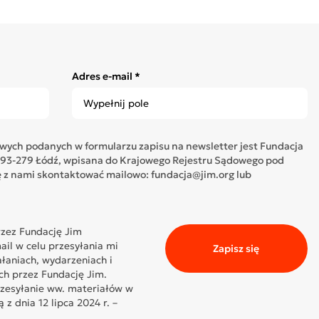
Adres e-mail *
ych podanych w formularzu zapisu na newsletter jest Fundacja
05, 93-279 Łódź, wpisana do Krajowego Rejestru Sądowego pod
z nami skontaktować mailowo: fundacja@jim.org lub
zez Fundację Jim
il w celu przesyłania mi
Zapisz się
ałaniach, wydarzeniach i
ch przez Fundację Jim.
rzesyłanie ww. materiałów w
z dnia 12 lipca 2024 r. –