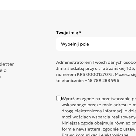
Twoje imię *
Administratorem Twoich danych osobow
sletter
Jim z siedzibą przy ul. Tatrzańskiej 1
e o
numerem KRS 0000127075. Możesz się 
n
telefonicznie: +48 789 288 996
Wyrażam zgodę na przetwarzanie pr
wskazanego przeze mnie adresu e-ma
drogą elektroniczną informacji o dzi
możliwościach wsparcia realizowany
Niniejsza zgoda obejmuje również p
formie newslettera, zgodnie z ustawą 
Prawo komunikacji elektronicznej.