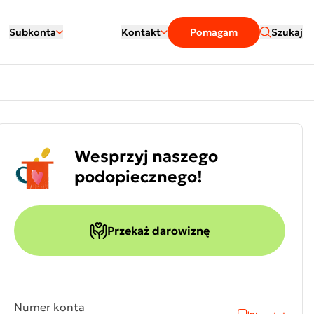
Subkonta
Kontakt
Pomagam
Szukaj
Wesprzyj naszego
podopiecznego!
Przekaż darowiznę
Numer konta