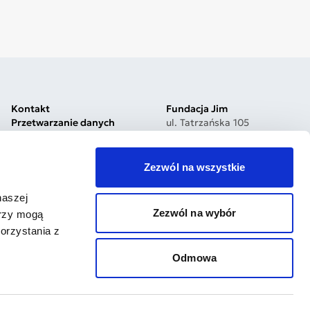
Kontakt
Fundacja Jim
Przetwarzanie danych
ul. Tatrzańska 105
Polityka prywatności
93-279 Łódź, Poland
Jakość i bezpieczeństwo
Nr konta:
Dostępność cyfrowa
03 1030 1999 7750 0000
Zezwól na wszystkie
Procedura zgłoszeń
5200 0000
Reklamacje
Bądź na bieżąco
naszej
Zezwól na wybór
erzy mogą
orzystania z
Odmowa
Projekt i wdrożenie
Tamago Software