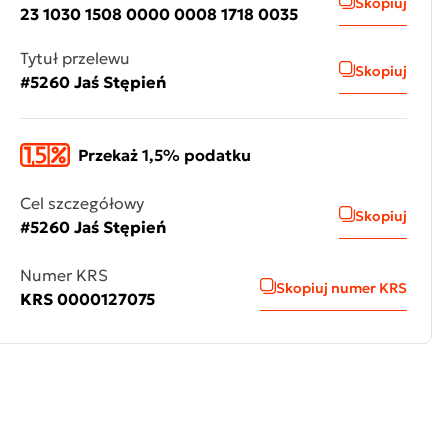
Skopiuj
23 1030 1508 0000 0008 1718 0035
Tytuł przelewu
Skopiuj
#5260 Jaś Stępień
Przekaż 1,5% podatku
Cel szczegółowy
Skopiuj
#5260 Jaś Stępień
Numer KRS
Skopiuj numer KRS
KRS 0000127075