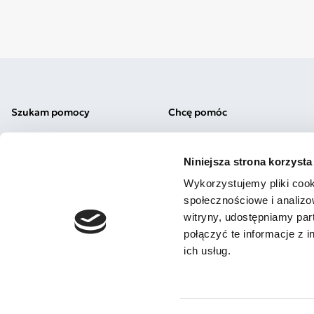
Szukam pomocy
Chcę pomóc
Diagnoza
Okaż wsparcie
Testy autyzm/ADHD
Komunikacja alternatywna
Niniejsza strona korzysta
Pomoc prawna
Uważna Szkoła
Załóż Subkonto
Podaruj 1,5%
Wykorzystujemy pliki cook
Nasi fundraiserzy
społecznościowe i analizo
witryny, udostępniamy pa
połączyć te informacje z 
ich usług.
2026 - Fundacja JIM