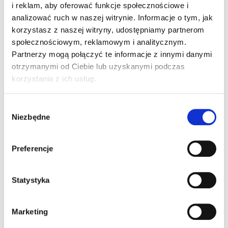
autyzmu. Od nowego roku szkolnego zacznie naukę
i reklam, aby oferować funkcje społecznościowe i
w Zespole Szkół Specjalnych, w klasie
analizować ruch w naszej witrynie. Informacje o tym, jak
przysposobienia zawodowego. Co dalej? Zobaczymy.
korzystasz z naszej witryny, udostępniamy partnerom
Oprócz uczestnictwa w różnych zajęciach w szkole,
społecznościowym, reklamowym i analitycznym.
objęty jest także dodatkowo terapią behawioralną -
Partnerzy mogą połączyć te informacje z innymi danymi
dzięki niej zaczął być bardziej kontaktowy i
otrzymanymi od Ciebie lub uzyskanymi podczas
"przytomny". Na razie nie jest w stanie funkcjonować
korzystania z ich usług.
samodzielnie, ale walczymy o to, żeby to się
zmieniło. Ma orzeczenie o niepełnosprawności.
Wybór
Niezbędne
zgody
Preferencje
Statystyka
Marketing