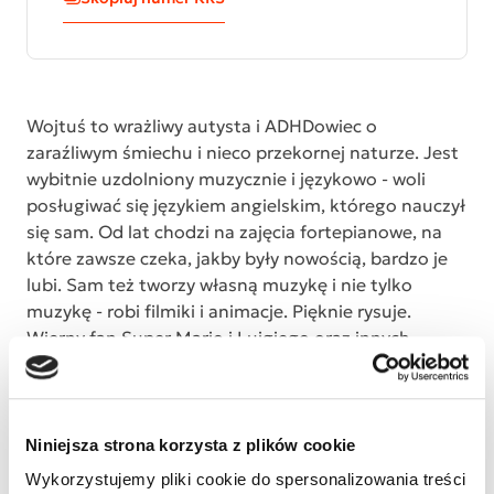
Wojtuś to wrażliwy autysta i ADHDowiec o
zaraźliwym śmiechu i nieco przekornej naturze. Jest
wybitnie uzdolniony muzycznie i językowo - woli
posługiwać się językiem angielskim, którego nauczył
się sam. Od lat chodzi na zajęcia fortepianowe, na
które zawsze czeka, jakby były nowością, bardzo je
lubi. Sam też tworzy własną muzykę i nie tylko
muzykę - robi filmiki i animacje. Pięknie rysuje.
Wierny fan Super Mario i Luigiego oraz innych
bohaterów tego uniwersum a ostatnio również
Garfielda i jego przyjaciół. Syn kończy szkołę
podstawową dla dzieci autystycznych - jest to
placówka specjalna, prywatna. Wcześniej chodził do
Niniejsza strona korzysta z plików cookie
prywatnego przedszkola dla dzieci ze spektrum
Wykorzystujemy pliki cookie do spersonalizowania treści