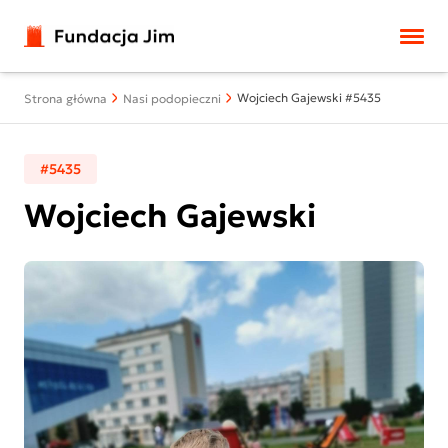
Przejdź do treści
Wojciech Gajewski #5435
Strona główna
Nasi podopieczni
#5435
Wojciech Gajewski