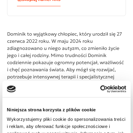
Dominik to wyjątkowy chłopiec, który urodził się 27
czerwca 2022 roku. W maju 2024 roku
zdiagnozowano u niego autyzm, co zmieniło życie
jego i całej rodziny. Mimo trudności Dominik
codziennie pokazuje ogromny potencjał, wrażliwość
i chęć poznawania świata. Aby mógł się rozwijać,
potrzebuje intensywnej terapii i specjalistycznej
rehabilitacji. Każde zajęcia, każda godzina pracy
terapeutów to dla niego krok w stronę
samodzielności, lepszej komunikacji i radości z życia.
Niestety, koszty terapii są bardzo wysokie i
Niniejsza strona korzysta z plików cookie
przekraczają możliwości finansowe rodziny. Dlatego
każda forma wsparcia ma ogromne znaczenie.
Wykorzystujemy pliki cookie do spersonalizowania treści
Wasza pomoc pozwoli Dominikowi kontynuować
i reklam, aby oferować funkcje społecznościowe i