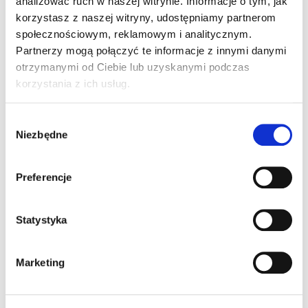
leczenie, korzystać z potrzebnych narzędzi
analizować ruch w naszej witrynie. Informacje o tym, jak
terapeutycznych i robić kolejne postępy. Każda
korzystasz z naszej witryny, udostępniamy partnerom
złotówka to uśmiech Dominika i szansa na jego
społecznościowym, reklamowym i analitycznym.
lepszą przyszłość. Razem możemy pomóc mu
Partnerzy mogą połączyć te informacje z innymi danymi
odkrywać świat pełen nadziei i możliwości.
otrzymanymi od Ciebie lub uzyskanymi podczas
Dziękujemy za każde wsparcie!
korzystania z ich usług.
Wybór
Niezbędne
zgody
Preferencje
Statystyka
Marketing