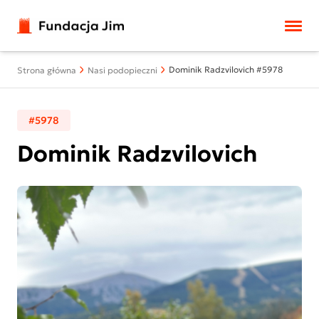
Przejdź do treści
Dominik Radzvilovich #5978
Strona główna
Nasi podopieczni
#5978
Dominik Radzvilovich