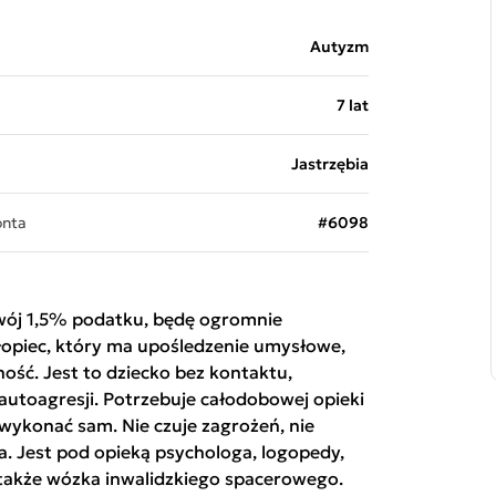
Autyzm
7 lat
Jastrzębia
onta
#6098
 swój 1,5% podatku, będę ogromnie
łopiec, który ma upośledzenie umysłowe,
ość. Jest to dziecko bez kontaktu,
autoagresji. Potrzebuje całodobowej opieki
 wykonać sam. Nie czuje zagrożeń, nie
a. Jest pod opieką psychologa, logopedy,
 także wózka inwalidzkiego spacerowego.