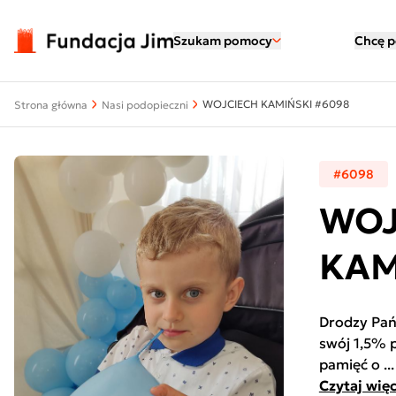
Przejdź do treści
Szukam pomocy
Chcę 
WOJCIECH KAMIŃSKI #6098
Strona główna
Nasi podopieczni
#6098
WOJ
KAM
Drodzy Pańs
swój 1,5% 
pamięć o ...
Czytaj więc