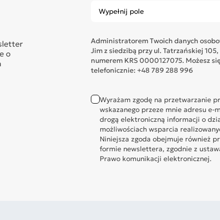
Administratorem Twoich danych osobow
sletter
Jim z siedzibą przy ul. Tatrzańskiej 1
e o
numerem KRS 0000127075. Możesz się 
n
telefonicznie: +48 789 288 996
Wyrażam zgodę na przetwarzanie pr
wskazanego przeze mnie adresu e-ma
drogą elektroniczną informacji o dzi
możliwościach wsparcia realizowany
Niniejsza zgoda obejmuje również p
formie newslettera, zgodnie z ustawą 
Prawo komunikacji elektronicznej.