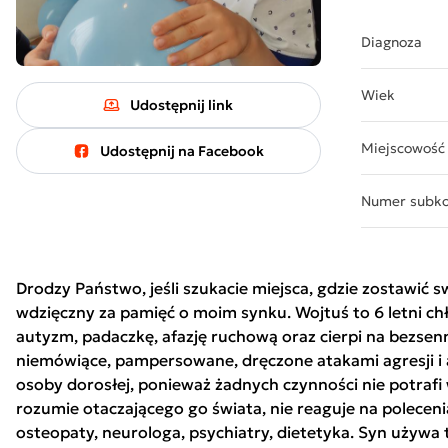
Diagnoza
Wiek
Udostępnij link
Miejscowość
Udostępnij na Facebook
Numer subk
Drodzy Państwo, jeśli szukacie miejsca, gdzie zostawić
wdzięczny za pamięć o moim synku. Wojtuś to 6 letni ch
autyzm, padaczkę, afazję ruchową oraz cierpi na bezsenn
niemówiące, pampersowane, dręczone atakami agresji i 
osoby dorosłej, ponieważ żadnych czynności nie potrafi
rozumie otaczającego go świata, nie reaguje na poleceni
osteopaty, neurologa, psychiatry, dietetyka. Syn używa