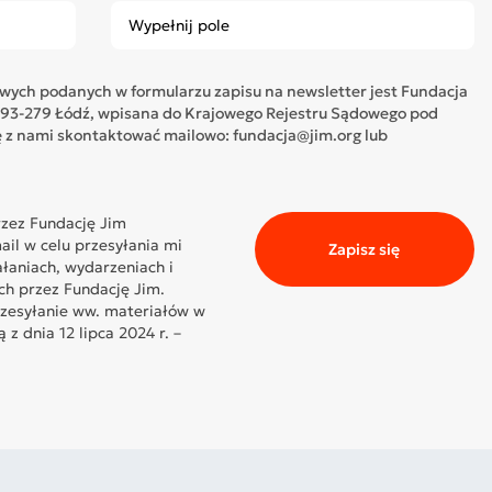
ych podanych w formularzu zapisu na newsletter jest Fundacja
05, 93-279 Łódź, wpisana do Krajowego Rejestru Sądowego pod
z nami skontaktować mailowo: fundacja@jim.org lub
zez Fundację Jim
il w celu przesyłania mi
Zapisz się
ałaniach, wydarzeniach i
ch przez Fundację Jim.
rzesyłanie ww. materiałów w
z dnia 12 lipca 2024 r. –