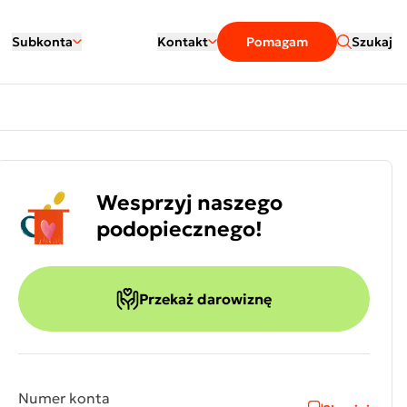
Subkonta
Kontakt
Pomagam
Szukaj
Wesprzyj naszego
podopiecznego!
Przekaż darowiznę
Numer konta