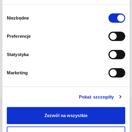
wizytówki
dziecka
Wybór
Pobierz list
Pobierz obrazek
Niezbędne
zgody
do księgowej
na Facebook
Preferencje
Ostatnie wpłaty
Statystyka
14 kwietnia 2026 r
200 zł
Justyna M
Marketing
Pokaż szczegóły
Dołącz do
Zezwól na wszystkie
społeczności Jim
Bądź bliżej zmian, które tworzysz. Zapisz się na nasz