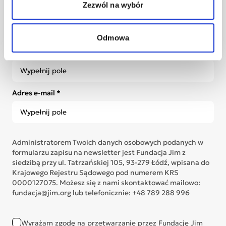
Zezwól na wybór
newsletter i otrzymuj poruszające historie
Bohaterów Jim, informacje o działaniach Fundacji i
inspiracje, które budują świat pełen akceptacji.
Odmowa
Twoje imię *
Adres e-mail *
Administratorem Twoich danych osobowych podanych w
formularzu zapisu na newsletter jest Fundacja Jim z
siedzibą przy ul. Tatrzańskiej 105, 93-279 Łódź, wpisana do
Krajowego Rejestru Sądowego pod numerem KRS
0000127075. Możesz się z nami skontaktować mailowo:
fundacja@jim.org lub telefonicznie: +48 789 288 996
Wyrażam zgodę na przetwarzanie przez Fundację Jim