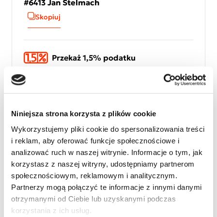
#6413 Jan Stelmach
Skopiuj
Przekaż 1,5% podatku
Cel szczegółowy
#6413 Jan Stelmach
Skopiuj
Niniejsza strona korzysta z plików cookie
Wykorzystujemy pliki cookie do spersonalizowania treści
Numer KRS
i reklam, aby oferować funkcje społecznościowe i
KRS 0000127075
analizować ruch w naszej witrynie. Informacje o tym, jak
Skopiuj numer KRS
korzystasz z naszej witryny, udostępniamy partnerom
społecznościowym, reklamowym i analitycznym.
Partnerzy mogą połączyć te informacje z innymi danymi
otrzymanymi od Ciebie lub uzyskanymi podczas
korzystania z ich usług.
Wydrukuj
Wydrukuj plakat