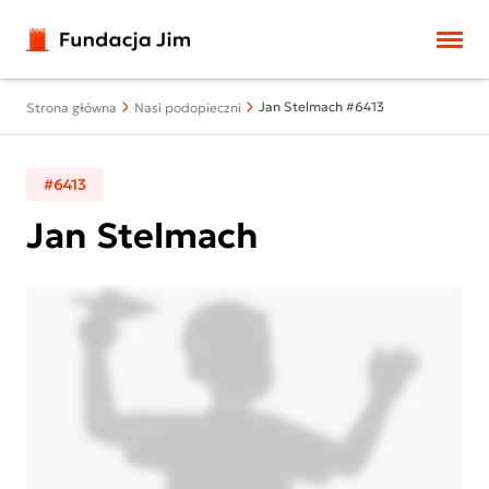
Przejdź do treści
Jan Stelmach #6413
Strona główna
Nasi podopieczni
#6413
Jan Stelmach