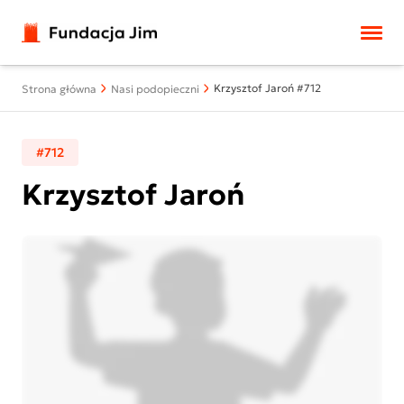
Przejdź do treści
Krzysztof Jaroń #712
Strona główna
Nasi podopieczni
#712
Krzysztof Jaroń