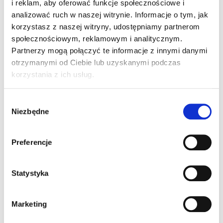
i reklam, aby oferować funkcje społecznościowe i
analizować ruch w naszej witrynie. Informacje o tym, jak
korzystasz z naszej witryny, udostępniamy partnerom
społecznościowym, reklamowym i analitycznym.
Partnerzy mogą połączyć te informacje z innymi danymi
Krzyś lat 15 ma Niskie napięcie mięśniowe i AUTYZM-
otrzymanymi od Ciebie lub uzyskanymi podczas
nie porozumiewa się mową werbalną ,nie może
korzystania z ich usług.
funkcjonować jak normalne dzieci -pomóż Mu "wejść
do Naszego świata" przekazując 1,5% na pomoce
Wybór
edukacyjno-dydaktyczne i rehabilitację Naszego
Niezbędne
zgody
Synka. Za każde wsparcie serdecznie dziękujemy.....
Preferencje
Statystyka
Marketing