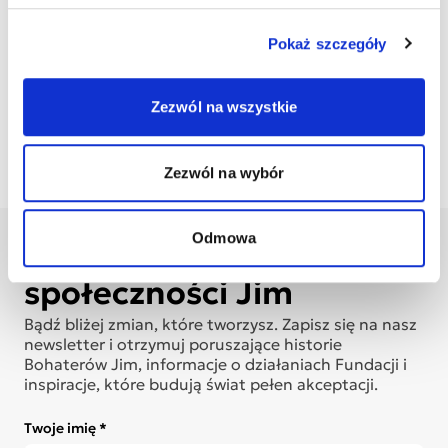
Wydrukuj
Wydrukuj plakat
wizytówki
dziecka
Pokaż szczegóły
Pobierz list
Pobierz obrazek
do księgowej
na Facebook
Zezwól na wszystkie
Zezwól na wybór
Odmowa
Dołącz do
społeczności Jim
Bądź bliżej zmian, które tworzysz. Zapisz się na nasz
newsletter i otrzymuj poruszające historie
Bohaterów Jim, informacje o działaniach Fundacji i
inspiracje, które budują świat pełen akceptacji.
Twoje imię *