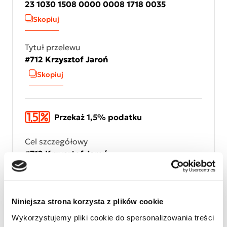
23 1030 1508 0000 0008 1718 0035
Skopiuj
Tytuł przelewu
#712 Krzysztof Jaroń
Skopiuj
Przekaż 1,5% podatku
Cel szczegółowy
#712 Krzysztof Jaroń
Skopiuj
Numer KRS
Niniejsza strona korzysta z plików cookie
KRS 0000127075
Wykorzystujemy pliki cookie do spersonalizowania treści
Skopiuj numer KRS